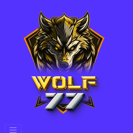
Skip to content
Main Navigation