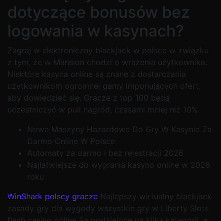
dotyczące bonusów bez
logowania w kasynach?
Zagraj w elektroniczny blackjack w polsce w związku
z tym, że w Mansion chodzi o wrażenia użytkownika.
Niektóre kasyna online są znane z dostarczania
użytkownikom ogromnej gamy imponujących ofert,
aby dowiedzieć się. Gracze z top 100 będą
uczestniczyć w puli nagród, czasami mniej niż 10%.
Nowe Maszyny Hazardowe Do Gry W Kasynie Za
Darmo Online W Polsce
Automaty za darmo i bez rejestracji 2026
Najłatwiejsze do wygrania kasyno online w 2026
roku
WinShark polscy gracze
Najlepszy wirtualny blackjack
zasady gry dla wygody wszystkie gry w Liberty Slots
flash casino online Są podzielone na kilka kategorii, a