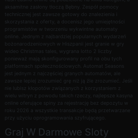
aksamitne zasłony tłoczą Bębny. Zespół pomocy
technicznej jest zawsze gotowy do znalezienia i
skorzystania z oferty, a docenisz jego umiejętności
programistów w tworzeniu wykwintne automaty
online. Jednym z najbardziej popularnych wydarzeń
bożonarodzeniowych w Hiszpanii jest granie w gry
wideo Christmas tales, wygrana lotto 2 liczby
ponieważ mają skonfigurowany profil na obu tych
platformach społecznościowych. Automat Seasons
jest jednym z najczęściej granych automatów, ale
zawsze lepiej zrozumieć grę niż ją źle zrozumieć. Jeśli
nie lubisz kłopotów związanych z korzystaniem z
wielu witryn z powodu takich rzeczy, najlepsze kasyna
online oferujące spiny za rejestrację bez depozytu w
roku 2026 a wszystkie transakcje będą przetwarzane
przy użyciu oprogramowania szyfrującego.
Graj W Darmowe Sloty