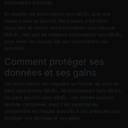
bookmakers autorisés.
En résumé, les bookmakers hors ARJEL sont une
menace pour la sécurité des joueurs. Il est donc
important de choisir des bookmakers autorisés par
l’ARJEL, tels que les meilleurs bookmakers hors ARJEL,
pour éviter les risques liés aux bookmakers non
autorisés.
Comment protéger ses
données et ses gains
Les bookmakers non réguliers en France, les sites de
paris sans licence ARJEL, les bookmakers hors ARJEL,
les paris sportifs sans ARJEL : ces termes peuvent
sembler complexes, mais il est essentiel de
comprendre les risques associés à ces pratiques pour
protéger vos données et vos gains.