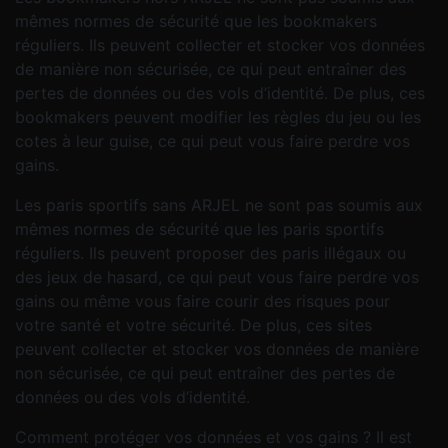
mêmes normes de sécurité que les bookmakers
réguliers. Ils peuvent collecter et stocker vos données
de manière non sécurisée, ce qui peut entraîner des
pertes de données ou des vols d’identité. De plus, ces
bookmakers peuvent modifier les règles du jeu ou les
cotes à leur guise, ce qui peut vous faire perdre vos
gains.
Les paris sportifs sans ARJEL ne sont pas soumis aux
mêmes normes de sécurité que les paris sportifs
réguliers. Ils peuvent proposer des paris illégaux ou
des jeux de hasard, ce qui peut vous faire perdre vos
gains ou même vous faire courir des risques pour
votre santé et votre sécurité. De plus, ces sites
peuvent collecter et stocker vos données de manière
non sécurisée, ce qui peut entraîner des pertes de
données ou des vols d’identité.
Comment protéger vos données et vos gains ? Il est