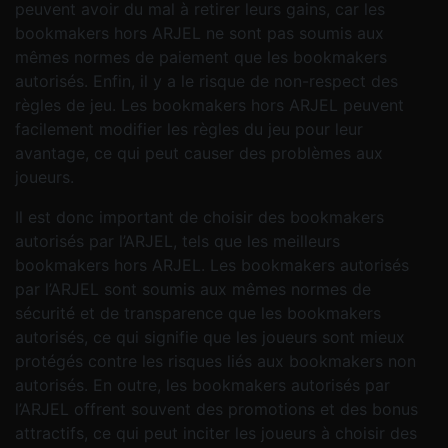
peuvent avoir du mal à retirer leurs gains, car les
bookmakers hors ARJEL ne sont pas soumis aux
mêmes normes de paiement que les bookmakers
autorisés. Enfin, il y a le risque de non-respect des
règles de jeu. Les bookmakers hors ARJEL peuvent
facilement modifier les règles du jeu pour leur
avantage, ce qui peut causer des problèmes aux
joueurs.
Il est donc important de choisir des bookmakers
autorisés par l’ARJEL, tels que les meilleurs
bookmakers hors ARJEL. Les bookmakers autorisés
par l’ARJEL sont soumis aux mêmes normes de
sécurité et de transparence que les bookmakers
autorisés, ce qui signifie que les joueurs sont mieux
protégés contre les risques liés aux bookmakers non
autorisés. En outre, les bookmakers autorisés par
l’ARJEL offrent souvent des promotions et des bonus
attractifs, ce qui peut inciter les joueurs à choisir des