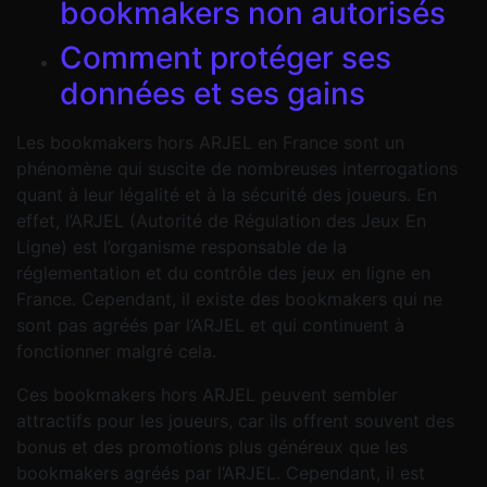
bookmakers non autorisés
Comment protéger ses
données et ses gains
Les bookmakers hors ARJEL en France sont un
phénomène qui suscite de nombreuses interrogations
quant à leur légalité et à la sécurité des joueurs. En
effet, l’ARJEL (Autorité de Régulation des Jeux En
Ligne) est l’organisme responsable de la
réglementation et du contrôle des jeux en ligne en
France. Cependant, il existe des bookmakers qui ne
sont pas agréés par l’ARJEL et qui continuent à
fonctionner malgré cela.
Ces bookmakers hors ARJEL peuvent sembler
attractifs pour les joueurs, car ils offrent souvent des
bonus et des promotions plus généreux que les
bookmakers agréés par l’ARJEL. Cependant, il est