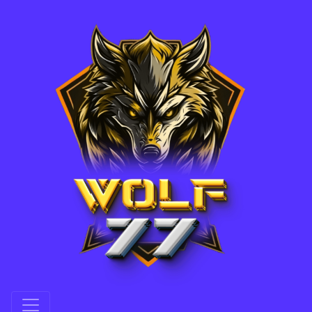
Skip to content
Main Navigation