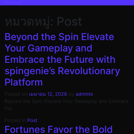
หมวดหมู่:
Post
Beyond the Spin Elevate
Your Gameplay and
Embrace the Future with
spingenie’s Revolutionary
Platform
Posted on
เมษายน 12, 2026
by
admlnlx
Beyond the Spin: Elevate Your Gameplay and Embrace
the
Posted in
Post
Fortunes Favor the Bold