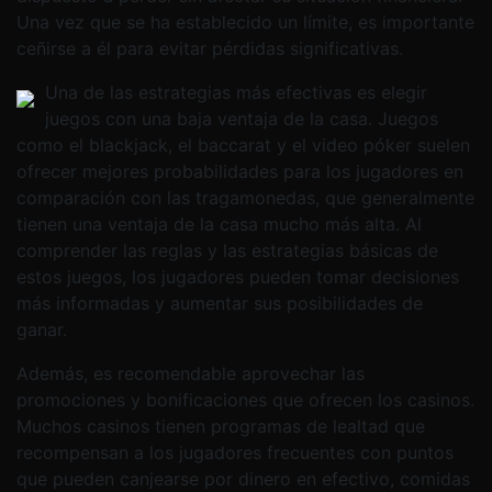
Una vez que se ha establecido un límite, es importante
ceñirse a él para evitar pérdidas significativas.
Una de las estrategias más efectivas es elegir
juegos con una baja ventaja de la casa. Juegos
como el blackjack, el baccarat y el video póker suelen
ofrecer mejores probabilidades para los jugadores en
comparación con las tragamonedas, que generalmente
tienen una ventaja de la casa mucho más alta. Al
comprender las reglas y las estrategias básicas de
estos juegos, los jugadores pueden tomar decisiones
más informadas y aumentar sus posibilidades de
ganar.
Además, es recomendable aprovechar las
promociones y bonificaciones que ofrecen los casinos.
Muchos casinos tienen programas de lealtad que
recompensan a los jugadores frecuentes con puntos
que pueden canjearse por dinero en efectivo, comidas