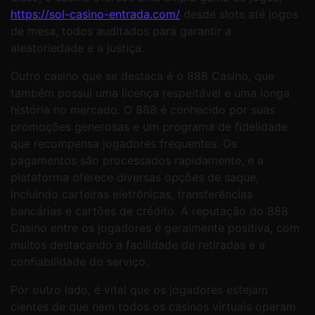
https://sol-casino-entrada.com/
desde slots até jogos
de mesa, todos auditados para garantir a
aleatoriedade e a justiça.
Outro casino que se destaca é o 888 Casino, que
também possui uma licença respeitável e uma longa
história no mercado. O 888 é conhecido por suas
promoções generosas e um programa de fidelidade
que recompensa jogadores frequentes. Os
pagamentos são processados rapidamente, e a
plataforma oferece diversas opções de saque,
incluindo carteiras eletrônicas, transferências
bancárias e cartões de crédito. A reputação do 888
Casino entre os jogadores é geralmente positiva, com
muitos destacando a facilidade de retiradas e a
confiabilidade do serviço.
Por outro lado, é vital que os jogadores estejam
cientes de que nem todos os casinos virtuais operam