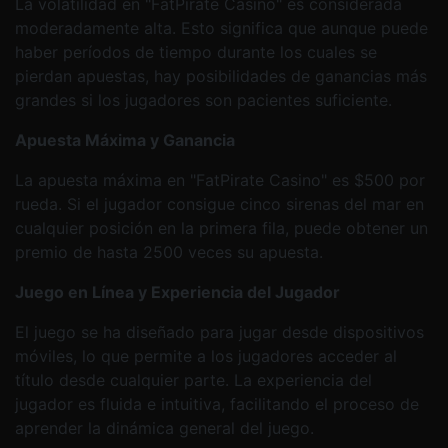
La volatilidad en "FatPirate Casino" es considerada
moderadamente alta. Esto significa que aunque puede
haber períodos de tiempo durante los cuales se
pierdan apuestas, hay posibilidades de ganancias más
grandes si los jugadores son pacientes suficiente.
Apuesta Máxima y Ganancia
La apuesta máxima en "FatPirate Casino" es $500 por
rueda. Si el jugador consigue cinco sirenas del mar en
cualquier posición en la primera fila, puede obtener un
premio de hasta 2500 veces su apuesta.
Juego en Línea y Experiencia del Jugador
El juego se ha diseñado para jugar desde dispositivos
móviles, lo que permite a los jugadores acceder al
título desde cualquier parte. La experiencia del
jugador es fluida e intuitiva, facilitando el proceso de
aprender la dinámica general del juego.