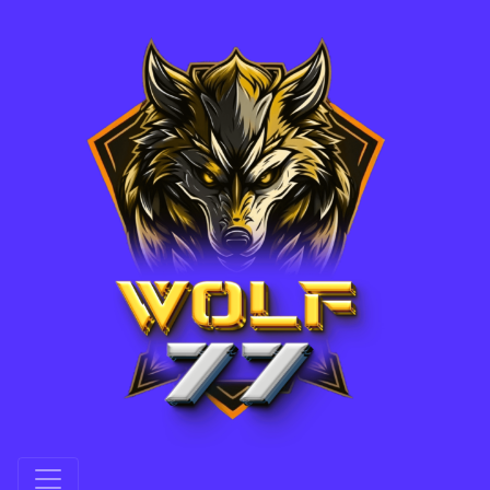
Skip to content
Main Navigation