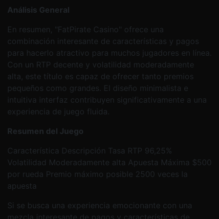
Análisis General
En resumen, "FatPirate Casino" ofrece una
combinación interesante de características y pagos
para hacerlo atractivo para muchos jugadores en línea.
Con un RTP decente y volatilidad moderadamente
alta, este título es capaz de ofrecer tanto premios
pequeños como grandes. El diseño minimalista e
intuitiva interfaz contribuyen significativamente a una
experiencia de juego fluida.
Resumen del Juego
Característica Descripción Tasa RTP 96,25%
Volatilidad Moderadamente alta Apuesta Máxima $500
por rueda Premio máximo posible 2500 veces la
apuesta
Si se busca una experiencia emocionante con una
mezcla interesante de pagos y características de