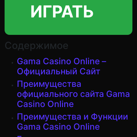
ИГРАТЬ
Содержимое
Gama Casino Online –
Официальный Сайт
Преимущества
официального сайта Gama
Casino Online
Преимущества и Функции
Gama Casino Online