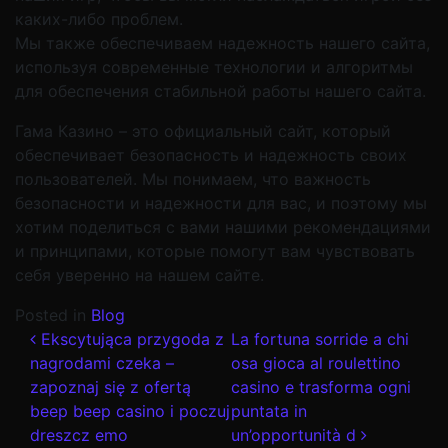
каких-либо проблем.
Мы также обеспечиваем надежность нашего сайта,
используя современные технологии и алгоритмы
для обеспечения стабильной работы нашего сайта.
Гама Казино – это официальный сайт, который
обеспечивает безопасность и надежность своих
пользователей. Мы понимаем, что важность
безопасности и надежности для вас, и поэтому мы
хотим поделиться с вами нашими рекомендациями
и принципами, которые помогут вам чувствовать
себя уверенно на нашем сайте.
Posted in
Blog
Post navigation
Ekscytująca przygoda z
La fortuna sorride a chi
nagrodami czeka –
osa gioca al roulettino
zapoznaj się z ofertą
casino e trasforma ogni
beep beep casino i poczuj
puntata in
dreszcz emo
un’opportunità d