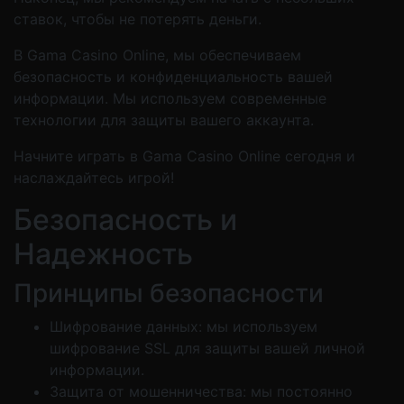
ставок, чтобы не потерять деньги.
В Gama Casino Online, мы обеспечиваем
безопасность и конфиденциальность вашей
информации. Мы используем современные
технологии для защиты вашего аккаунта.
Начните играть в Gama Casino Online сегодня и
наслаждайтесь игрой!
Безопасность и
Надежность
Принципы безопасности
Шифрование данных: мы используем
шифрование SSL для защиты вашей личной
информации.
Защита от мошенничества: мы постоянно