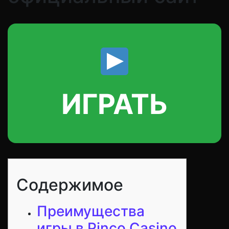
ИГРАТЬ
Содержимое
Преимущества
игры в Pinco Casino