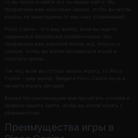
то вы можете найти его на нашем сайте. Мы
предлагаем вам несколько зеркал, чтобы вы могли
играть, не зависящими от местных ограничений.
Pinco Casino – это ваш выбор, если вы ищете
надежное и безопасное онлайн-казино. Мы
предлагаем вам широкий выбор игр, бонусы и
скидки, чтобы вы могли насладиться игрой и
получать призы.
Так что, если вы готовы начать играть, то Pinco
Casino – ваш выбор. Введите Pinco Casino вход и
начните играть сегодня!
Важно! Мы рекомендуем вам прочитать условия и
правила нашего сайта, чтобы вы могли играть с
уверенностью.
Преимущества игры в