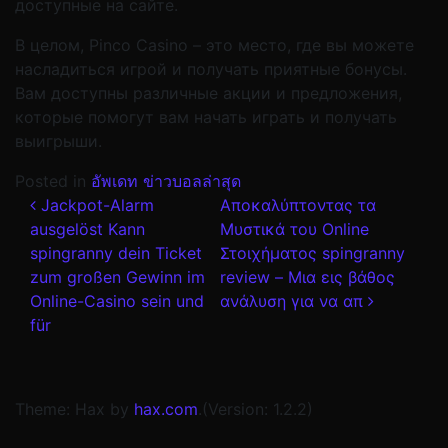
доступные на сайте.
В целом, Pinco Casino – это место, где вы можете
насладиться игрой и получать приятные бонусы.
Вам доступны различные акции и предложения,
которые помогут вам начать играть и получать
выигрыши.
Posted in
อัพเดท ข่าวบอลล่าสุด
Post navigation
Jackpot-Alarm
Αποκαλύπτοντας τα
ausgelöst Kann
Μυστικά του Online
spingranny dein Ticket
Στοιχήματος spingranny
zum großen Gewinn im
review – Μια εις βάθος
Online-Casino sein und
ανάλυση για να απ
für
Theme: Hax by
hax.com
.(Version: 1.2.2)