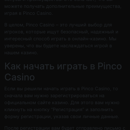
можете получать дополнительные преимущества,
играя в Pinco Casino.
В целом, Pinco Casino – это лучший выбор для
игроков, которые ищут безопасный, надежный и
интересный способ играть в онлайн-казино. Мы
уверены, что вы будете наслаждаться игрой в
нашем казино.
Как начать играть в Pinco
Casino
Если вы решили начать играть в Pinco Casino, то
сначала вам нужно зарегистрироваться на
официальном сайте казино. Для этого вам нужно
кликнуть на кнопку “Регистрация” и заполнить
форму регистрации, указав свои личные данные.
После регистрации вам будет отправлено письмо с