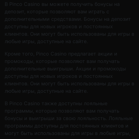
В Pinco Casino вы можете получить бонусы на
депозит, которые позволяют вам играть с
дополнительными средствами. Бонусы на депозит
доступны для новых игроков и постоянных
клиентов. Они могут быть использованы для игры в
любые игры, доступные на сайте.
Кроме того, Pinco Casino предлагает акции и
промокоды, которые позволяют вам получать
дополнительные выигрыши. Акции и промокоды
доступны для новых игроков и постоянных
клиентов. Они могут быть использованы для игры в
любые игры, доступные на сайте.
В Pinco Casino также доступны лояльные
программы, которые позволяют вам получать
бонусы и выигрыши за свою лояльность. Лояльные
программы доступны для постоянных клиентов и
могут быть использованы для игры в любые игры,