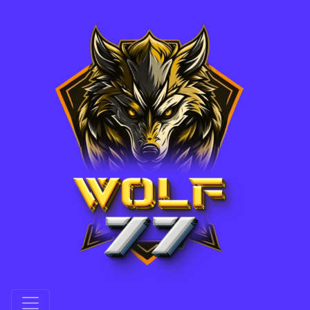
Skip to content
Main Navigation