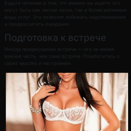
Будьте четкими в том, что именно вы ищете: это
могут быть как легкие ласки, так и более интимные
виды услуг. Это позволит избежать недопонимания
и предвосхитить ожидания.
Подготовка к встрече
Иногда предвкушение встречи — это не менее
важная часть, чем сама встреча. Позаботьтесь о
своих мыслях и настроении.