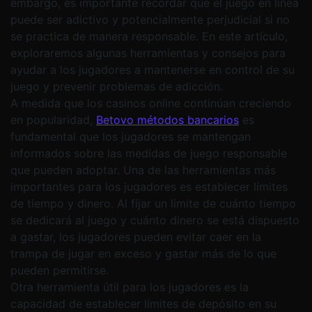
embargo, es importante recordar que el juego en línea
puede ser adictivo y potencialmente perjudicial si no
se practica de manera responsable. En este artículo,
exploraremos algunas herramientas y consejos para
ayudar a los jugadores a mantenerse en control de su
juego y prevenir problemas de adicción.
A medida que los casinos online continúan creciendo
en popularidad,
Betovo métodos bancarios
es
fundamental que los jugadores se mantengan
informados sobre las medidas de juego responsable
que pueden adoptar. Una de las herramientas más
importantes para los jugadores es establecer límites
de tiempo y dinero. Al fijar un límite de cuánto tiempo
se dedicará al juego y cuánto dinero se está dispuesto
a gastar, los jugadores pueden evitar caer en la
trampa de jugar en exceso y gastar más de lo que
pueden permitirse.
Otra herramienta útil para los jugadores es la
capacidad de establecer límites de depósito en su