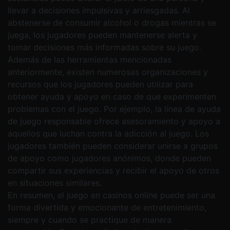
llevar a decisiones impulsivas y arriesgadas. Al
abstenerse de consumir alcohol o drogas mientras se
juega, los jugadores pueden mantenerse alerta y
tomar decisiones más informadas sobre su juego.
Además de las herramientas mencionadas
anteriormente, existen numerosas organizaciones y
recursos que los jugadores pueden utilizar para
obtener ayuda y apoyo en caso de que experimenten
problemas con el juego. Por ejemplo, la línea de ayuda
de juego responsable ofrece asesoramiento y apoyo a
aquellos que luchan contra la adicción al juego. Los
jugadores también pueden considerar unirse a grupos
de apoyo como jugadores anónimos, donde pueden
compartir sus experiencias y recibir el apoyo de otros
en situaciones similares.
En resumen, el juego en casinos online puede ser una
forma divertida y emocionante de entretenimiento,
siempre y cuando se practique de manera