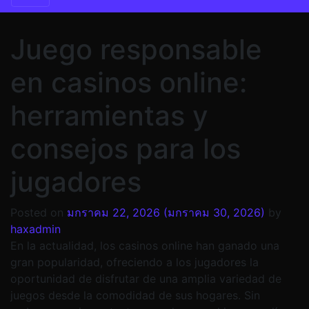
Juego responsable
en casinos online:
herramientas y
consejos para los
jugadores
Posted on
มกราคม 22, 2026
(มกราคม 30, 2026)
by
haxadmin
En la actualidad, los casinos online han ganado una
gran popularidad, ofreciendo a los jugadores la
oportunidad de disfrutar de una amplia variedad de
juegos desde la comodidad de sus hogares. Sin