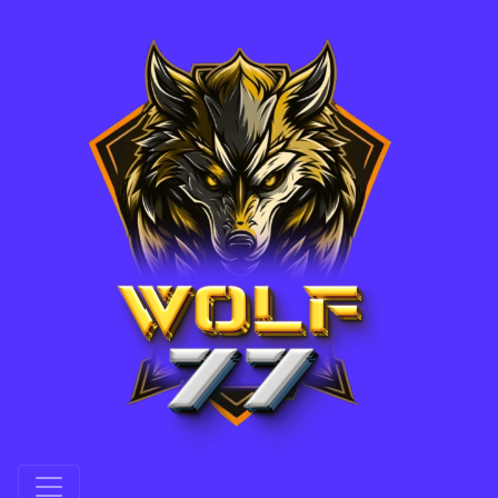
Skip to content
Main Navigation