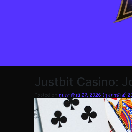
Justbit Casino:
Posted on
กุมภาพันธ์ 27, 2026
(กุมภาพันธ์ 2