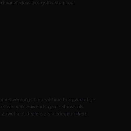
end vanaf klassieke gokkasten naar
games verzorgen in real-time hoogwaardige
r ook van vernieuwende game shows als
oor zowel met dealers als medegebruikers