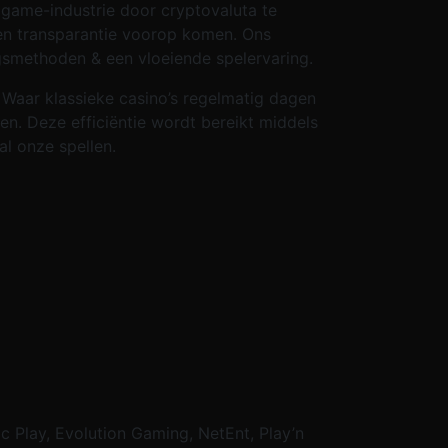
 game-industrie door cryptovaluta te
 en transparantie voorop komen. Ons
gsmethoden & een vloeiende spelervaring.
 Waar klassieke casino’s regelmatig dagen
n. Deze efficiëntie wordt bereikt middels
al onze spellen.
Play, Evolution Gaming, NetEnt, Play’n