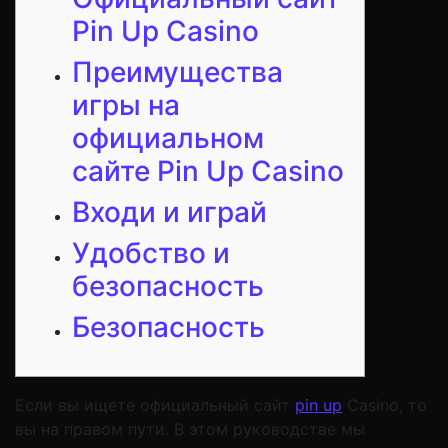
Pin Up Casino
Преимущества
игры на
официальном
сайте Pin Up Casino
Входи и играй
Удобство и
безопасность
Безопасность
Если вы ищете официальный сайт
pin up
Casino, то
вы на правом пути. В этом руководстве мы