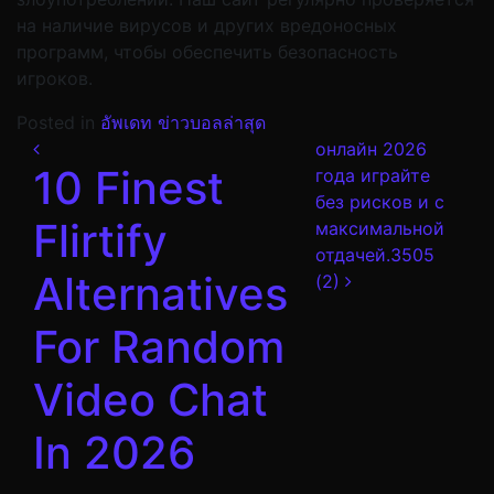
на наличие вирусов и других вредоносных
программ, чтобы обеспечить безопасность
игроков.
Posted in
อัพเดท ข่าวบอลล่าสุด
Post navigation
онлайн 2026
10 Finest
года играйте
без рисков и с
Flirtify
максимальной
отдачей.3505
Alternatives
(2)
For Random
Video Chat
In 2026