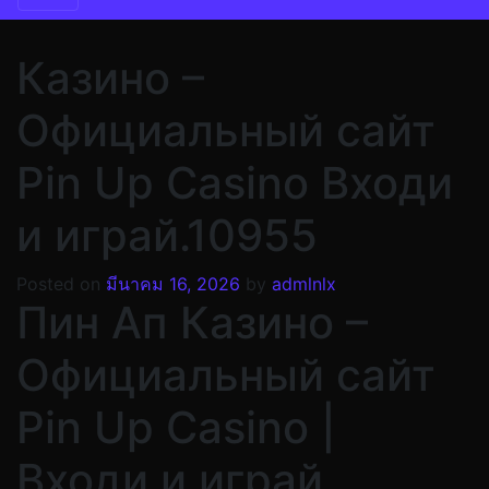
Казино –
Официальный сайт
Pin Up Casino Входи
и играй.10955
Posted on
มีนาคม 16, 2026
by
admlnlx
Пин Ап Казино –
Официальный сайт
Pin Up Casino |
Входи и играй