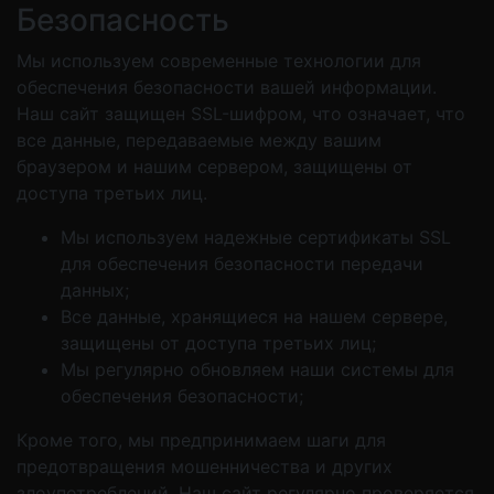
Безопасность
Мы используем современные технологии для
обеспечения безопасности вашей информации.
Наш сайт защищен SSL-шифром, что означает, что
все данные, передаваемые между вашим
браузером и нашим сервером, защищены от
доступа третьих лиц.
Мы используем надежные сертификаты SSL
для обеспечения безопасности передачи
данных;
Все данные, хранящиеся на нашем сервере,
защищены от доступа третьих лиц;
Мы регулярно обновляем наши системы для
обеспечения безопасности;
Кроме того, мы предпринимаем шаги для
предотвращения мошенничества и других
злоупотреблений. Наш сайт регулярно проверяется