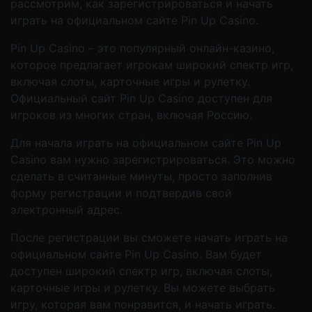
рассмотрим, как зарегистрироваться и начать
играть на официальном сайте Pin Up Casino.
Pin Up Casino – это популярный онлайн-казино,
которое предлагает игрокам широкий спектр игр,
включая слоты, карточные игры и рулетку.
Официальный сайт Pin Up Casino доступен для
игроков из многих стран, включая Россию.
Для начала играть на официальном сайте Pin Up
Casino вам нужно зарегистрироваться. Это можно
сделать в считанные минуты, просто заполнив
форму регистрации и подтвердив свой
электронный адрес.
После регистрации вы сможете начать играть на
официальном сайте Pin Up Casino. Вам будет
доступен широкий спектр игр, включая слоты,
карточные игры и рулетку. Вы можете выбрать
игру, которая вам понравится, и начать играть.