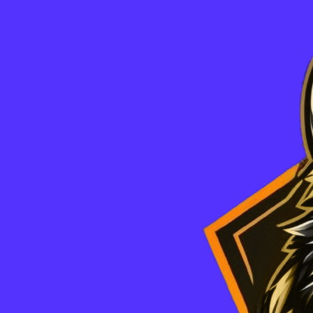
Skip to content