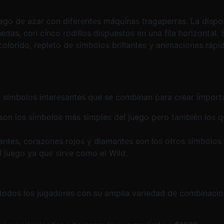
ego de azar con diferentes máquinas tragaperras. La dispos
das, con cinco rodillos dispuestos en una fila horizontal
colorido, repleto de símbolos brillantes y animaciones rápi
 símbolos interesantes que se combinan para crear importa
 son los simbolos más simples del juego pero también los 
illantes, corazones rojos y diamantes son los otros símbolos
el juego ya que sirve como el Wild.
todos los jugadores con su amplia variedad de combinacion