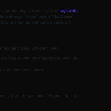
ición del juego sigue el patrón
regístrate
. Sin embargo, lo que hace a "MadCasino
das que crean un ambiente divertido e
ntes ganancias. Estos incluyen:
que proporcionan las mejores opciones de
 disponibles en el juego.
es y tipos de ganancias. Algunas de las