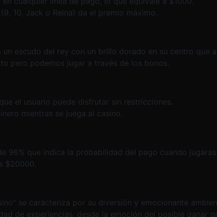
 en cualquier línea de pago, lo que equivale a $1000.
(9, 10, Jack o Reina) da el premio máximo.
Es un escudo del rey con un brillo dorado en su centro que 
ecto pero podemos jugar a través de los bonos.
ue el usuario puede disfrutar sin restricciones.
nero mientras se juega al casino.
de 96% que indica la probabilidad del pago cuando jugaras
os $20000.
no" se caracteriza por su diversión y emocionante ambient
edad de experiencias, desde la emoción del posible ganar g