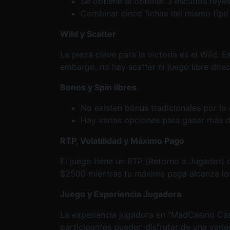
Se obtiene al obtener 3 escudos reyes
Combinar cinco fichas del mismo tipo 
Wild y Scatter
La pieza clave para la victoria es el Wild. 
embargo, no hay scatter ni juego libre dir
Bonos y Spin libres
No existen bónus tradicionales por lo q
Hay varias opciones para ganar más di
RTP, Volatilidad y Máximo Pago
El juego tiene un RTP (Retorno a Jugador) 
$2500 mientras tu máxima paga alcanza l
Juego y Experiencia Jugadora
La experiencia jugadora en "MadCasino Casi
participantes pueden disfrutar de una vari