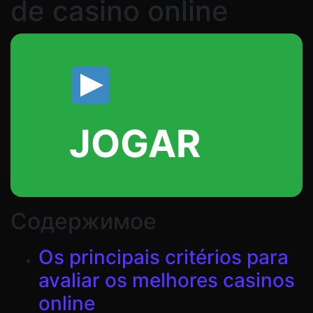
de casino online
JOGAR
Содержимое
Os principais critérios para
avaliar os melhores casinos
online