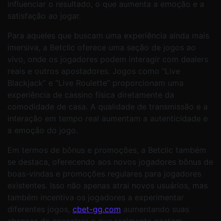
influenciar o resultado, o que aumenta a emoção e a
satisfação ao jogar.
Para aqueles que buscam uma experiência ainda mais
imersiva, a Betclic oferece uma seção de jogos ao
vivo, onde os jogadores podem interagir com dealers
reais e outros apostadores. Jogos como “Live
Blackjack” e “Live Roulette” proporcionam uma
experiência de cassino física diretamente da
comodidade de casa. A qualidade de transmissão e a
interação em tempo real aumentam a autenticidade e
a emoção do jogo.
Em termos de bônus e promoções, a Betclic também
se destaca, oferecendo aos novos jogadores bônus de
boas-vindas e promoções regulares para jogadores
existentes. Isso não apenas atrai novos usuários, mas
também incentiva os jogadores a experimentar
diferentes jogos,
cbet-gg.com
aumentando suas