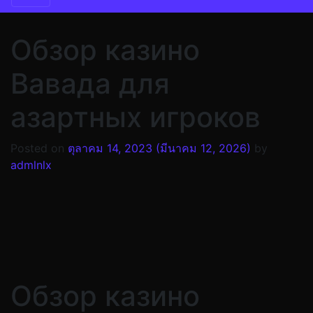
Обзор казино
Вавада для
азартных игроков
Posted on
ตุลาคม 14, 2023
(มีนาคม 12, 2026)
by
admlnlx
Обзор казино