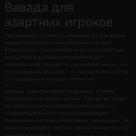
Вавада для
азартных игроков
Рекомендуется обратить внимание на платформу,
предоставляющую разнообразные игровые
возможности. Она отличается высокоразвитыми
функциями и удобным интерфейсом для
пользователей. Это место, где каждый найдет что-
то подходящее для себя – от классических слотов
до современных игровых автоматов.
Важным аспектом является высокая степень
безопасности и защиты данных. При регистрации
на сайте вам не потребуется беспокоиться о
конфиденциальности личной информации.
Внедренные системы шифрования гарантируют, что
ваши транзакции и учетные записи находятся под
надежной защитой.