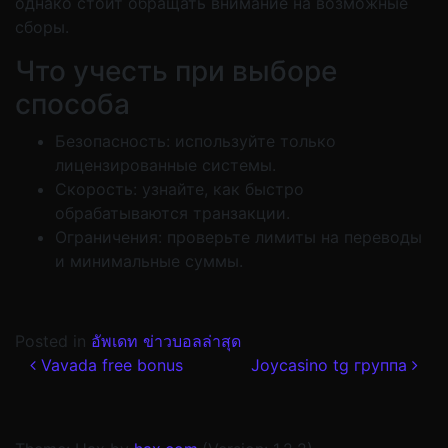
однако стоит обращать внимание на возможные
сборы.
Что учесть при выборе
способа
Безопасность: используйте только
лицензированные системы.
Скорость: узнайте, как быстро
обрабатываются транзакции.
Ограничения: проверьте лимиты на переводы
и минимальные суммы.
Posted in
อัพเดท ข่าวบอลล่าสุด
Post navigation
Vavada free bonus
Joycasino tg группа