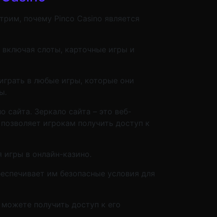
трим, почему Pinco Casino является
, включая слоты, карточные игры и
 играть в любые игры, которые они
ы.
о сайта. Зеркало сайта – это веб-
 позволяет игрокам получить доступ к
я игры в онлайн-казино.
беспечивает им безопасные условия для
 можете получить доступ к его