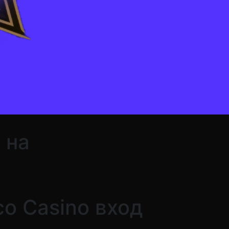
 на
o Casino вход