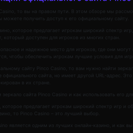
asino, то вы на правом пути. В этом обзоре мы рассмо
ы можете получить доступ к его официальному сайту.
азино, которое предлагает игрокам широкий спектр игр
, который доступен для игроков из многих стран.
зопасное и надежное место для игроков, где они могут
тся, чтобы обеспечить игрокам лучшие условия для игр
льному сайту Pinco Casino, то вам нужно найти зеркал
 официального сайта, но имеет другой URL-адрес. Это
кирован в их стране.
 зеркало сайта Pinco Casino и как использовать его дл
о, которое предлагает игрокам широкий спектр игр и о
зино, то Pinco Casino – это лучший выбор.
ino является одним из лучших онлайн-казино, и как вы