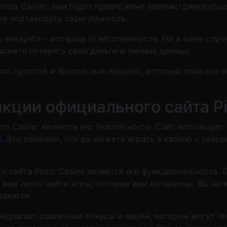
inco Casino, вам будет предложено зарегистрироваться
кже подтвердить свою личность.
 аккаунта – это ваша ответственность. Ни в коем случа
можете потерять свои деньги и личные данные.
– это простой и безопасный процесс, который поможет в
кции официального сайта Pi
o Casino является его безопасность. Сайт используе
Это означает, что вы можете играть в казино с увере
сайта Pinco Casino является его функциональность. 
вам легко найти игры, которые вам интересны. Вы мож
равятся.
редлагает различные бонусы и акции, которые могут по