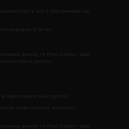
ирокий спектр игр и обеспечивает им
тигли возраста 18 лет.
альные деньги, то Pinco Casino – ваш
точные игры и рулетку.
ты, карточные игры и рулетку.
ность своих игроков, используя
альные деньги, то Pinco Casino – ваш