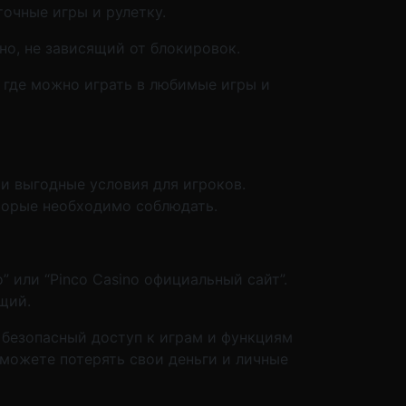
точные игры и рулетку.
но, не зависящий от блокировок.
, где можно играть в любимые игры и
 и выгодные условия для игроков.
оторые необходимо соблюдать.
” или “Pinco Casino официальный сайт”.
щий.
м безопасный доступ к играм и функциям
 можете потерять свои деньги и личные