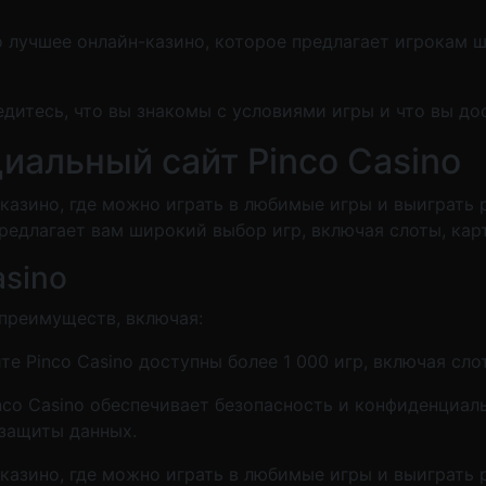
 лучшее онлайн-казино, которое предлагает игрокам ш
едитесь, что вы знакомы с условиями игры и что вы дос
иальный сайт Pinco Casino
азино, где можно играть в любимые игры и выиграть ре
редлагает вам широкий выбор игр, включая слоты, кар
sino
 преимуществ, включая:
е Pinco Casino доступны более 1 000 игр, включая сло
nco Casino обеспечивает безопасность и конфиденциаль
защиты данных.
азино, где можно играть в любимые игры и выиграть ре