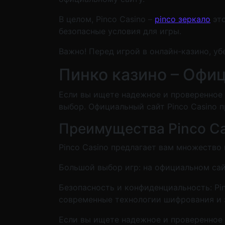
В целом, Pinco Casino –
pinco зеркало
это
безопасные условия для игры.
Важно! Перед игрой в онлайн-казино, уб
Пинко казино – Офиц
Если вы ищете надежное и проверенное к
выбор. Официальный сайт Pinco Casino п
Преимущества Pinco Ca
Pinco Casino предлагает вам множество
Большой выбор игр: на официальном сайт
Безопасность и конфиденциальность: Pi
современные технологии шифрования и 
Если вы ищете надежное и проверенное к