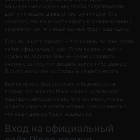
защищенный соединение, чтобы предотвратить
доступ к вашим данным третьим лицам. Это
означает, что вы можете играть в онлайн-казино с
уверенностью, что ваши данные будут защищены.
Если вы ищете зеркало Pinco казино, то вам нужно
найти официальный сайт Pinco казино и найти
ссылку на зеркало. Вам не нужно создавать
учетную запись или вводить какие-либо данные.
Просто кликните на ссылку и начните играть.
Вам не нужно беспокоиться о безопасности,
потому что зеркало Pinco казино использует
защищенный соединение. Это означает, что вы
можете играть в онлайн-казино с уверенностью,
что ваши данные будут защищены.
Вход на официальный