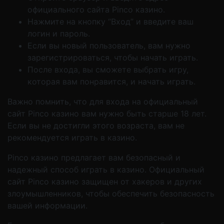
официального сайта Pinco казино.
Нажмите на кнопку “Вход” и введите ваш
логин и пароль.
Если вы новый пользователь, вам нужно
зарегистрироваться, чтобы начать играть.
После входа, вы сможете выбрать игру,
которая вам понравится, и начать играть.
Важно помнить, что для входа на официальный
сайт Pinco казино вам нужно быть старше 18 лет.
Если вы не достигли этого возраста, вам не
рекомендуется играть в казино.
Pinco казино предлагает вам безопасный и
надежный способ играть в казино. Официальный
сайт Pinco казино защищен от хакеров и других
злоумышленников, чтобы обеспечить безопасность
вашей информации.