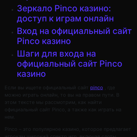
Зеркало Pinco казино:
доступ к играм онлайн
Вход на официальный сайт
Pinco казино
Шаги для входа на
официальный сайт Pinco
казино
Если вы ищете официальный сайт
pinco
, где
можно играть онлайн, то вы на правом пути. В
этом тексте мы рассмотрим, как найти
официальный сайт Pinco, а также как играть на
нем.
Pinco – это популярное казино, которое предлагает
игрокам широкий спектр игр, включая слоты,