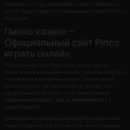
Надеемся, что вы найдете наш текст полезным и
что вы будете играть на официальном сайте Pinco с
радостью.
Пинко казино –
Официальный сайт Pinco
играть онлайн
Официальный сайт Pinco – это место, где вы
можете играть в онлайн-казино, получать бонусы и
участвовать в различных акциях. Вам не нужно
искать зеркало или другие сайты, потому что
официальный сайт Pinco – это единственный
официальный ресурс, где вы можете играть в
онлайн-казино.
Для входа на официальный сайт Pinco вам нужно
зарегистрироваться, указав свои личные данные.