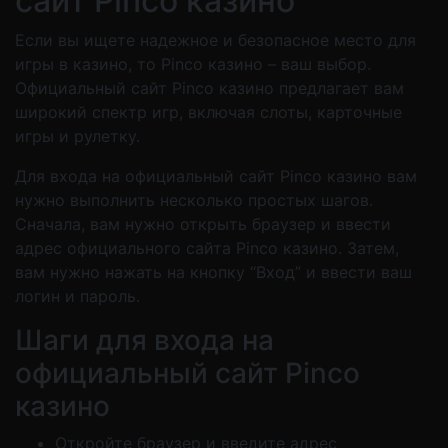
сайт Pinco казино
Если вы ищете надежное и безопасное место для
игры в казино, то Pinco казино – ваш выбор.
Официальный сайт Pinco казино предлагает вам
широкий спектр игр, включая слоты, карточные
игры и рулетку.
Для входа на официальный сайт Pinco казино вам
нужно выполнить несколько простых шагов.
Сначала, вам нужно открыть браузер и ввести
адрес официального сайта Pinco казино. Затем,
вам нужно нажать на кнопку “Вход” и ввести ваш
логин и пароль.
Шаги для входа на
официальный сайт Pinco
казино
Откройте браузер и введите адрес