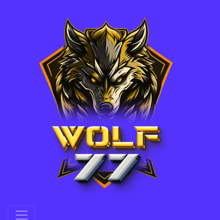
Skip to content
Main Navigation