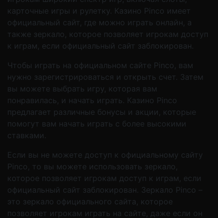
карточные игры и рулетку. Казино Pinco имеет
официальный сайт, где можно играть онлайн, а
также зеркало, которое позволяет игрокам доступ
к играм, если официальный сайт заблокирован.
Чтобы играть на официальном сайте Pinco, вам
нужно зарегистрироваться и открыть счет. Затем
вы можете выбрать игру, которая вам
понравилась, и начать играть. Казино Pinco
предлагает различные бонусы и акции, которые
помогут вам начать играть с более высокими
ставками.
Если вы не можете доступ к официальному сайту
Pinco, то вы можете использовать зеркало,
которое позволяет игрокам доступ к играм, если
официальный сайт заблокирован. Зеркало Pinco –
это зеркало официального сайта, которое
позволяет игрокам играть на сайте, даже если он