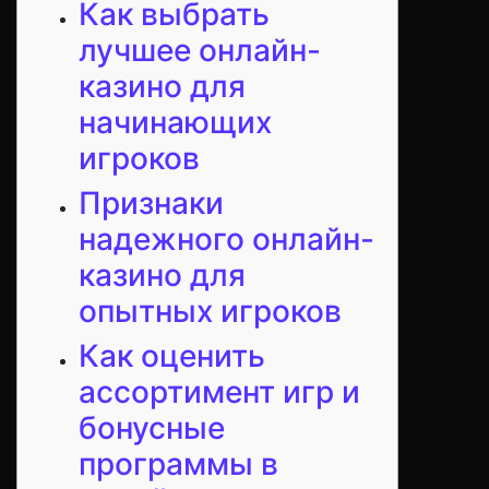
Как выбрать
лучшее онлайн-
казино для
начинающих
игроков
Признаки
надежного онлайн-
казино для
опытных игроков
Как оценить
ассортимент игр и
бонусные
программы в