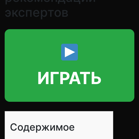
экспертов
ИГРАТЬ
Содержимое