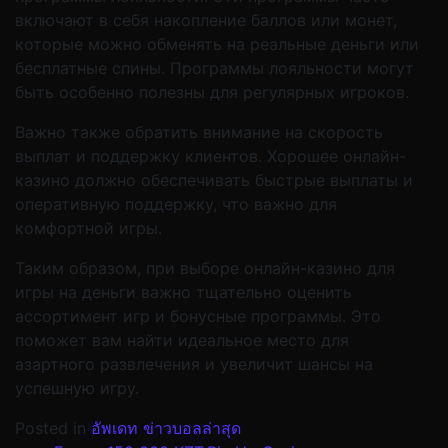
включают в себя накопление баллов или монет,
которые можно обменять на реальные деньги или
бесплатные спины. Программы лояльности могут
быть особенно полезны для регулярных игроков.
Важно также обратить внимание на скорость
выплат и поддержку клиентов. Хорошее онлайн-
казино должно обеспечивать быстрые выплаты и
оперативную поддержку, что важно для
комфортной игры.
Таким образом, при выборе онлайн-казино для
игры на деньги важно тщательно оценить
ассортимент игр и бонусные программы. Это
поможет вам найти идеальное место для
азартного развлечения и увеличит шансы на
успешную игру.
Posted in
อัพเดท ข่าวบอลล่าสุด