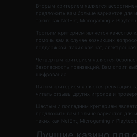
Вторым критерием является ассортимен
предложить вам больше вариантов для и
таких как NetEnt, Microgaming и Playtech
Третьим критерием является качество к
помочь вам в случае возникших вопросо
поддержкой, таких как чат, электронная
Четвертым критерием является безопасн
безопасность транзакций. Вам стоит выб
шифрование.
Пятым критерием является репутация к
читать отзывы других игроков и провер
Шестым и последним критерием является
предложить вам больше вариантов для иг
таких как NetEnt, Microgaming и Playtech
Лучшие казино для 