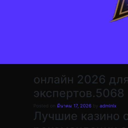
онлайн 2026 дл
экспертов.5068
Posted on
มีนาคม 17, 2026
by
admlnlx
Лучшие казино о