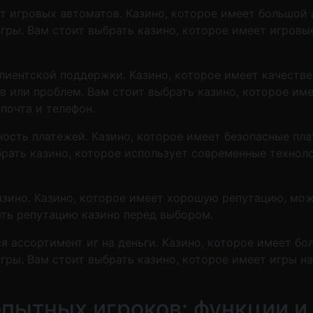
т игровых автоматов. Казино, которое имеет большой
гры. Вам стоит выбрать казино, которое имеет игровы
.
лиентской поддержки. Казино, которое имеет качеств
в или проблем. Вам стоит выбрать казино, которое име
 почта и телефон.
ость платежей. Казино, которое имеет безопасные пл
рать казино, которое использует современные техноло
азино. Казино, которое имеет хорошую репутацию, мо
ять репутацию казино перед выбором.
 ассортимент иг на деньги. Казино, которое имеет бо
ры. Вам стоит выбрать казино, которое имеет игры на
.
опытных игроков: функции и