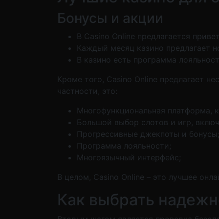
Бонусы и акции
В Casino Online предлагается прив
Каждый месяц казино предлагает н
В казино есть программа лояльност
Кроме того, Casino Online предлагает н
частности, это:
Многофункциональная платформа, ко
Большой выбор слотов и игр, включ
Прогрессивные джекпоты и бонусы
Программа лояльности;
Многоязычный интерфейс;
В целом, Casino Online – это лучшее он
Как выбрать надежн