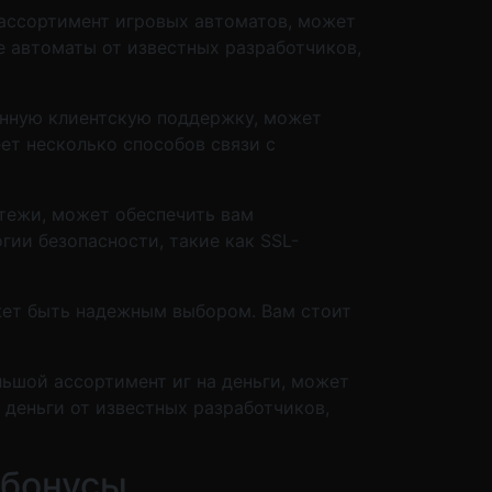
 ассортимент игровых автоматов, может
е автоматы от известных разработчиков,
енную клиентскую поддержку, может
ет несколько способов связи с
атежи, может обеспечить вам
гии безопасности, такие как SSL-
жет быть надежным выбором. Вам стоит
льшой ассортимент иг на деньги, может
 деньги от известных разработчиков,
 бонусы