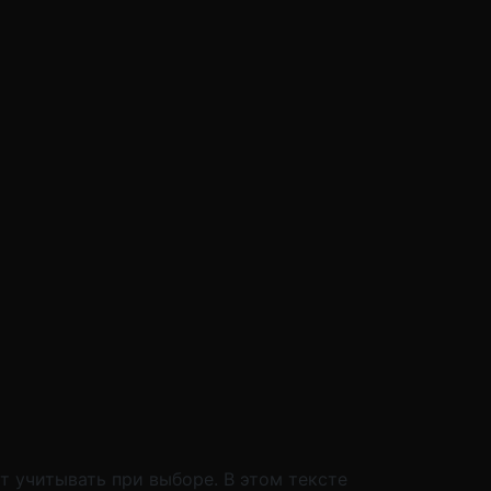
т учитывать при выборе. В этом тексте