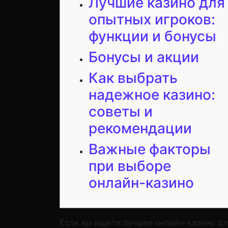
Лучшие казино для
опытных игроков:
функции и бонусы
Бонусы и акции
Как выбрать
надежное казино:
советы и
рекомендации
Важные факторы
при выборе
онлайн-казино
Если вы ищете лучшее онлайн-казино для