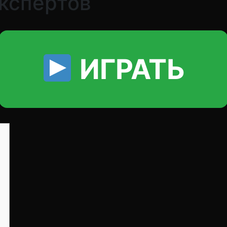
кспертов
ИГРАТЬ