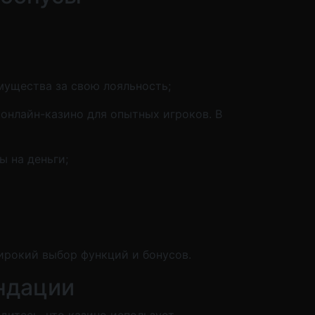
мущества за свою лояльность;
 онлайн-казино для опытных игроков. В
ы на деньги;
широкий выбор функций и бонусов.
ндации