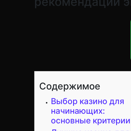
рекомендации э
Содержимое
Выбор казино для
начинающих:
основные критерии