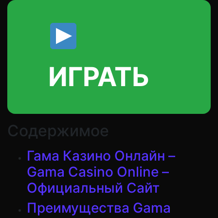
ИГРАТЬ
Содержимое
Гама Казино Онлайн –
Gama Casino Online –
Официальный Сайт
Преимущества Gama