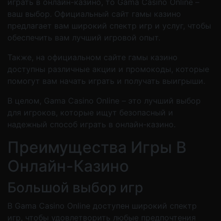
играть в онлайн-казино, то Gama Casino Online –
ваш выбор. Официальный сайт гамы казино
предлагает вам широкий спектр игр и услуг, чтобы
обеспечить вам лучший игровой опыт.
Также, на официальном сайте гамы казино
доступны различные акции и промокоды, которые
помогут вам начать играть и получать выигрыши.
В целом, Gama Casino Online – это лучший выбор
для игроков, которые ищут безопасный и
надежный способ играть в онлайн-казино.
Преимущества Игры В
Онлайн-Казино
Большой выбор игр
В Gama Casino Online доступен широкий спектр
игр, чтобы удовлетворить любые предпочтения