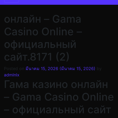
онлайн – Gama
Casino Online –
официальный
сайт.8171 (2)
Posted on
มีนาคม 15, 2026
(มีนาคม 15, 2026)
by
admlnlx
Гама казино онлайн
– Gama Casino Online
– официальный сайт