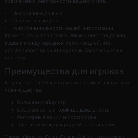
обеспечения безопасности вашего счета.
Шифрование данных
Защита от хакеров
Конфиденциальность вашей информации
Кроме того, Gama Casino Online имеет лицензию,
выдана международной организацией, что
обеспечивает высокий уровень безопасности и
доверия.
Преимущества для игроков
В Gama Casino Online вы можете найти следующие
преимущества:
Большой выбор игр
Безопасность и конфиденциальность
Регулярные акции и промокоды
Лицензия международной организации
Таким образом, Gama Casino Online – это лучшее