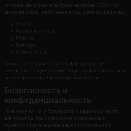
игроков. Вы можете выбрать из более 1 000 игр,
включая слоты, карточные игры, рулетку и другие.
Слоты
Карточные игры
Рулетка
Баккара
Казино-игры
Кроме того, Gama Casino Online предлагает
регулярные акции и промокоды, чтобы помочь вам
начать играть и получать преимущества.
Безопасность и
конфиденциальность
Гама казино – это безопасное и надежное место
для игроков. Мы используем современные
технологии для защиты вашей информации и