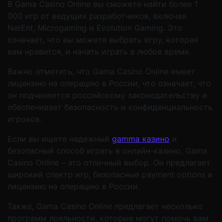
В Gama Casino Online вы сможете найти более 1
000 игр от ведущих разработчиков, включая
NetEnt, Microgaming и Evolution Gaming. Это
означает, что вы можете выбрать игру, которая
вам нравится, и начать играть в любое время.
Важно отметить, что Gama Casino Online имеет
лицензию на операцию в России, что означает, что
он подчиняется российскому законодательству и
обеспечивает безопасность и конфиденциальность
игроков.
Если вы ищете надежный
gamma казино
и
безопасный способ играть в онлайн-казино, Gama
Casino Online – это отличный выбор. Он предлагает
широкий спектр игр, безопасные payment options и
лицензию на операцию в России.
Также, Gama Casino Online предлагает несколько
программ лояльности, которые могут помочь вам