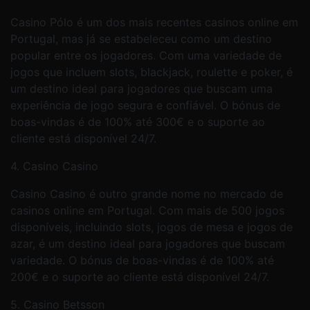
Casino Pólo é um dos mais recentes casinos online em
Portugal, mas já se estabeleceu como um destino
popular entre os jogadores. Com uma variedade de
jogos que incluem slots, blackjack, roulette e poker, é
um destino ideal para jogadores que buscam uma
experiência de jogo segura e confiável. O bónus de
boas-vindas é de 100% até 300€ e o suporte ao
cliente está disponível 24/7.
4. Casino Casino
Casino Casino é outro grande nome no mercado de
casinos online em Portugal. Com mais de 500 jogos
disponíveis, incluindo slots, jogos de mesa e jogos de
azar, é um destino ideal para jogadores que buscam
variedade. O bónus de boas-vindas é de 100% até
200€ e o suporte ao cliente está disponível 24/7.
5. Casino Betsson