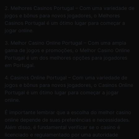
2. Melhores Casinos Portugal – Com uma variedade de
jogos e bônus para novos jogadores, o Melhores
Casinos Portugal é um ótimo lugar para começar a
jogar online.
3. Melhor Casino Online Portugal – Com uma ampla
gama de jogos e promoções, o Melhor Casino Online
Portugal é um dos melhores opções para jogadores
em Portugal.
4. Casinos Online Portugal – Com uma variedade de
jogos e bônus para novos jogadores, o Casinos Online
Portugal é um ótimo lugar para começar a jogar
online.
É importante lembrar que a escolha do melhor casino
online depende de suas preferências e necessidades.
Além disso, é fundamental verificar se o casino é
licenciado e regulamentado por uma autoridade