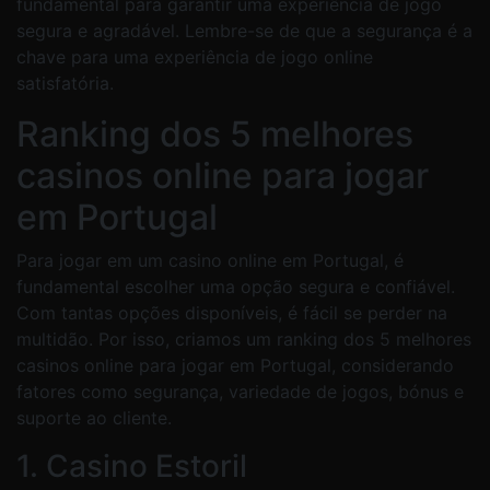
fundamental para garantir uma experiência de jogo
segura e agradável. Lembre-se de que a segurança é a
chave para uma experiência de jogo online
satisfatória.
Ranking dos 5 melhores
casinos online para jogar
em Portugal
Para jogar em um casino online em Portugal, é
fundamental escolher uma opção segura e confiável.
Com tantas opções disponíveis, é fácil se perder na
multidão. Por isso, criamos um ranking dos 5 melhores
casinos online para jogar em Portugal, considerando
fatores como segurança, variedade de jogos, bónus e
suporte ao cliente.
1. Casino Estoril