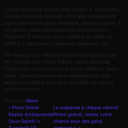
Casino Betsson é um dos mais antigos e respeitados
casinos online em Portugal. Com uma variedade de
jogos que incluem slots, blackjack, roulette e poker, é
um destino ideal para jogadores experientes e
iniciantes. O bónus de boas-vindas é de 100% até
500€ e o suporte ao cliente está disponível 24/7.
Em resumo, os 5 melhores casinos online para jogar
em Portugal são Casino Estoril, Casino Solverde,
Casino Pólo, Casino Casino e Casino Betsson. Todos
esses casinos oferecem uma experiência de jogo
segura e confiável, com uma variedade de jogos e
bónus atraentes.
Posted in
News
Post navigation
Pinco Online
Le suspense à chaque rebond
Kazino Azrbaycanda
Plinko gratuit, tentez votre
Oyun Seimlri v
chance pour des gains