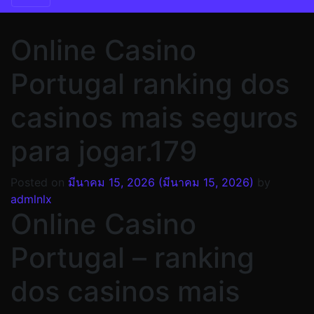
Online Casino
Portugal ranking dos
casinos mais seguros
para jogar.179
Posted on
มีนาคม 15, 2026
(มีนาคม 15, 2026)
by
admlnlx
Online Casino
Portugal – ranking
dos casinos mais