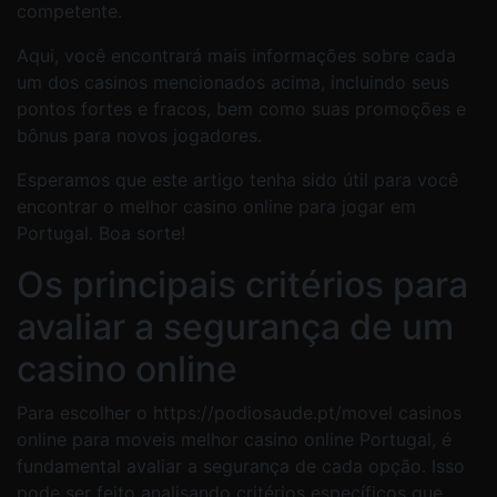
competente.
Aqui, você encontrará mais informações sobre cada
um dos casinos mencionados acima, incluindo seus
pontos fortes e fracos, bem como suas promoções e
bônus para novos jogadores.
Esperamos que este artigo tenha sido útil para você
encontrar o melhor casino online para jogar em
Portugal. Boa sorte!
Os principais critérios para
avaliar a segurança de um
casino online
Para escolher o https://podiosaude.pt/movel casinos
online para moveis melhor casino online Portugal, é
fundamental avaliar a segurança de cada opção. Isso
pode ser feito analisando critérios específicos que