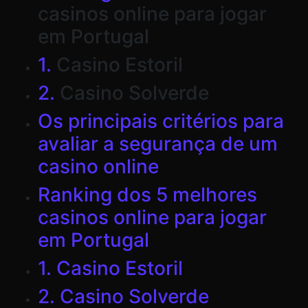
casinos online para jogar
em Portugal
1.
Casino Estoril
2.
Casino Solverde
Os principais critérios para
avaliar a segurança de um
casino online
Ranking dos 5 melhores
casinos online para jogar
em Portugal
1. Casino Estoril
2. Casino Solverde