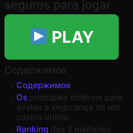
seguros para jogar
PLAY
Содержимое
Содержимое
Os
principais critérios para
avaliar a segurança de um
casino online
Ranking
dos 5 melhores