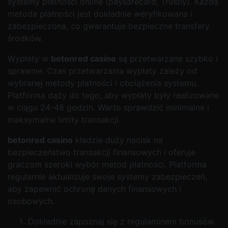
systemy płatności online (paysafecard, Trustly). Każda
metoda płatności jest dokładnie weryfikowana i
zabezpieczona, co gwarantuje bezpieczne transfery
środków.
Wypłaty w
betonred casino
są przetwarzane szybko i
sprawnie. Czas przetwarzania wypłaty zależy od
wybranej metody płatności i obciążenia systemu.
Platforma dąży do tego, aby wypłaty były realizowane
w ciągu 24-48 godzin. Warto sprawdzić minimalne i
maksymalne limity transakcji.
betonred casino
kładzie duży nacisk na
bezpieczeństwo transakcji finansowych i oferuje
graczom szeroki wybór metod płatności. Platforma
regularnie aktualizuje swoje systemy zabezpieczeń,
aby zapewnić ochronę danych finansowych i
osobowych.
Dokładnie zapoznaj się z regulaminem bonusów.