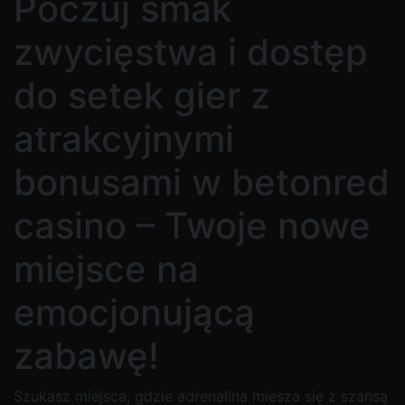
Poczuj smak
zwycięstwa i dostęp
do setek gier z
atrakcyjnymi
bonusami w betonred
casino – Twoje nowe
miejsce na
emocjonującą
zabawę!
Szukasz miejsca, gdzie adrenalina miesza się z szansą