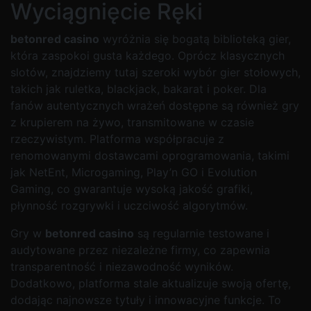
Wyciągnięcie Ręki
betonred casino
wyróżnia się bogatą biblioteką gier,
która zaspokoi gusta każdego. Oprócz klasycznych
slotów, znajdziemy tutaj szeroki wybór gier stołowych,
takich jak ruletka, blackjack, bakarat i poker. Dla
fanów autentycznych wrażeń dostępne są również gry
z krupierem na żywo, transmitowane w czasie
rzeczywistym. Platforma współpracuje z
renomowanymi dostawcami oprogramowania, takimi
jak NetEnt, Microgaming, Play’n GO i Evolution
Gaming, co gwarantuje wysoką jakość grafiki,
płynność rozgrywki i uczciwość algorytmów.
Gry w
betonred casino
są regularnie testowane i
audytowane przez niezależne firmy, co zapewnia
transparentność i niezawodność wyników.
Dodatkowo, platforma stale aktualizuje swoją ofertę,
dodając najnowsze tytuły i innowacyjne funkcje. To