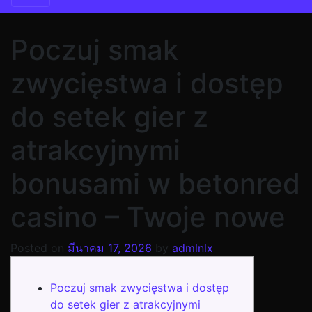
Poczuj smak
zwycięstwa i dostęp
do setek gier z
atrakcyjnymi
bonusami w betonred
casino – Twoje nowe
Posted on
มีนาคม 17, 2026
by
admlnlx
Poczuj smak zwycięstwa i dostęp
do setek gier z atrakcyjnymi