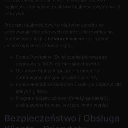
lojalności, tym więcej punktów lojalnościowych gracz
zdobywa.
Program lojalnościowy to nie tylko sposób na
zdobywanie dodatkowych nagród, ale również na
budowanie relacji z
betonred casino
i czerpanie
jeszcze większej radości z gry.
Bonus Powitalny: Zwiększenie pierwszego
depozytu o 100% do określonej kwoty.
Darmowe Spiny: Regularne promocje z
darmowymi spinami na wybrane sloty.
Bonus Reload: Dodatkowe środki na depozyt dla
stałych graczy.
Program Lojalnościowy: Punkty za zakłady,
ekskluzywne bonusy, wyższe limity wypłat.
Bezpieczeństwo i Obsługa