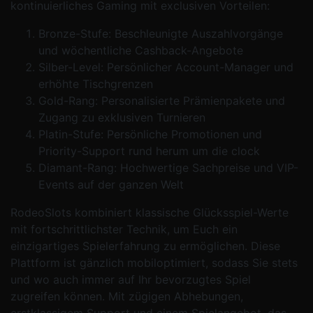
kontinuierliches Gaming mit exclusiven Vorteilen:
Bronze-Stufe: Beschleunigte Auszahlvorgänge
und wöchentliche Cashback-Angebote
Silber-Level: Persönlicher Account-Manager und
erhöhte Tischgrenzen
Gold-Rang: Personalisierte Prämienpakete und
Zugang zu exklusiven Turnieren
Platin-Stufe: Persönliche Promotionen und
Priority-Support rund herum um die clock
Diamant-Rang: Hochwertige Sachpreise und VIP-
Events auf der ganzen Welt
RodeoSlots kombiniert klassische Glücksspiel-Werte
mit fortschrittlichster Technik, um Euch ein
einzigartiges Spielerfahrung zu ermöglichen. Diese
Plattform ist gänzlich mobiloptimiert, sodass Sie stets
und wo auch immer auf Ihr bevorzugtes Spiel
zugreifen können. Mit zügigen Abhebungen,
erstklassigem Support und einem Spielangebot, das