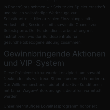
In RodeoSlots nehmen wir Schutz der Spieler ernsthaft
und stellen vollständige Werkzeuge zur
Selbstkontrolle. Hierzu zählen Einzahlungslimits,
Verlustlimits, Session-Limits sowie die Chance zur
Selbstsperre. Der Kundendienst arbeitet eng mit
Institutionen wie der Bundeszentrale für
gesundheitsbezogene Bildung zusammen.
Gewinnbringende Aktionen
und VIP-System
Diese Prämienstruktur wurde konzipiert, um sowohl
Neukunden als wie treue Stammkunden zu honorieren.
Der Willkommensbonus bietet attraktive Konditionen
mit fairen Wager-Anforderungen, die offen vermittelt
werden.
Unser mehrstufiges Loyalitätsprogramm honoriert