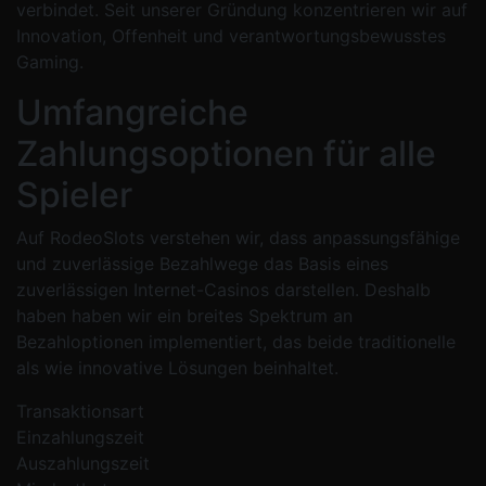
verbindet. Seit unserer Gründung konzentrieren wir auf
Innovation, Offenheit und verantwortungsbewusstes
Gaming.
Umfangreiche
Zahlungsoptionen für alle
Spieler
Auf RodeoSlots verstehen wir, dass anpassungsfähige
und zuverlässige Bezahlwege das Basis eines
zuverlässigen Internet-Casinos darstellen. Deshalb
haben haben wir ein breites Spektrum an
Bezahloptionen implementiert, das beide traditionelle
als wie innovative Lösungen beinhaltet.
Transaktionsart
Einzahlungszeit
Auszahlungszeit