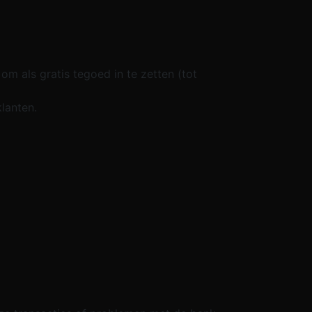
 om als gratis tegoed in te zetten (tot
lanten.