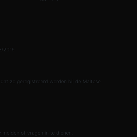
3/2019
at ze geregistreerd werden bij de Maltese
melden of vragen in te dienen.