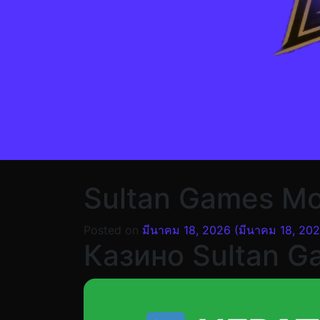
Sultan Games М
Posted on
มีนาคม 18, 2026
(มีนาคม 18, 20
Казино Sultan 