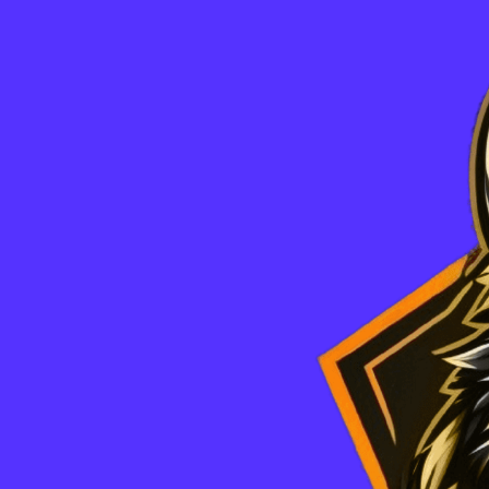
Skip to content