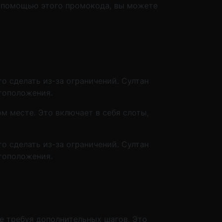
 С помощью этого промокода, вы можете
то сделать из-за ограничений. Султан
стоположения.
м месте. Это включает в себя слоты,
то сделать из-за ограничений. Султан
стоположения.
не требуя дополнительных шагов. Это