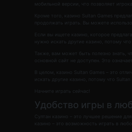
мобильной версии, что позволяет игрока
Кроме того, казино Sultan Games предл
продолжать играть. Вы можете использо
Если вы ищете казино, которое предлага
нужно искать другие казино, потому что
Также, вам может быть полезно знать, ч
основной сайт не доступен. Это означает
В целом, казино Sultan Games – это отл
искать другие казино, потому что Sulta
Начните играть сейчас!
Удобство игры в лю
Султан казино – это лучшее решение для 
казино – это возможность играть в люб