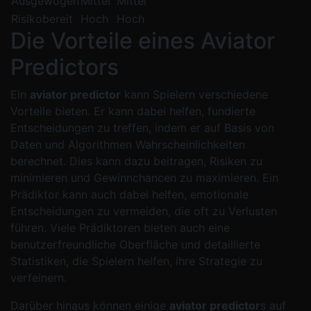
Ausgewogen
Mittel
Mittel
Risikobereit
Hoch
Hoch
Die Vorteile eines Aviator
Predictors
Ein
aviator predictor
kann Spielern verschiedene
Vorteile bieten. Er kann dabei helfen, fundierte
Entscheidungen zu treffen, indem er auf Basis von
Daten und Algorithmen Wahrscheinlichkeiten
berechnet. Dies kann dazu beitragen, Risiken zu
minimieren und Gewinnchancen zu maximieren. Ein
Prädiktor kann auch dabei helfen, emotionale
Entscheidungen zu vermeiden, die oft zu Verlusten
führen. Viele Prädiktoren bieten auch eine
benutzerfreundliche Oberfläche und detaillierte
Statistiken, die Spielern helfen, ihre Strategie zu
verfeinern.
Darüber hinaus können einige
aviator predictor
s auf