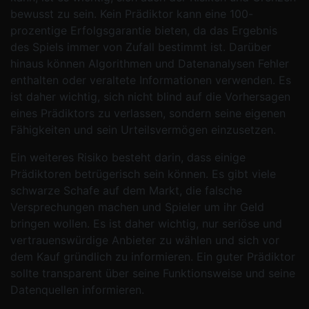
bewusst zu sein. Kein Prädiktor kann eine 100-
prozentige Erfolgsgarantie bieten, da das Ergebnis
des Spiels immer von Zufall bestimmt ist. Darüber
hinaus können Algorithmen und Datenanalysen Fehler
enthalten oder veraltete Informationen verwenden. Es
ist daher wichtig, sich nicht blind auf die Vorhersagen
eines Prädiktors zu verlassen, sondern seine eigenen
Fähigkeiten und sein Urteilsvermögen einzusetzen.
Ein weiteres Risiko besteht darin, dass einige
Prädiktoren betrügerisch sein können. Es gibt viele
schwarze Schafe auf dem Markt, die falsche
Versprechungen machen und Spieler um ihr Geld
bringen wollen. Es ist daher wichtig, nur seriöse und
vertrauenswürdige Anbieter zu wählen und sich vor
dem Kauf gründlich zu informieren. Ein guter Prädiktor
sollte transparent über seine Funktionsweise und seine
Datenquellen informieren.