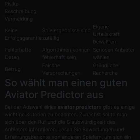
Risiko
Beschreibung
Vermeidung
Eigene
Keine
Spielergebnisse sind
Urteilskraft
Erfolgsgarantie
zufällig
bewahren
Fehlerhafte
Algorithmen können
Seriösen Anbieter
Daten
fehlerhaft sein
wählen
Falsche
Gründliche
Betrug
Versprechungen
Recherche
So wählt man einen guten
Aviator Predictor aus
Bei der Auswahl eines
aviator predictor
s gibt es einige
wichtige Kriterien zu beachten. Zunächst sollte man
sich über den Ruf und die Glaubwürdigkeit des
Anbieters informieren. Lesen Sie Bewertungen und
Erfahrungsberichte von anderen Spielern, um sich ein