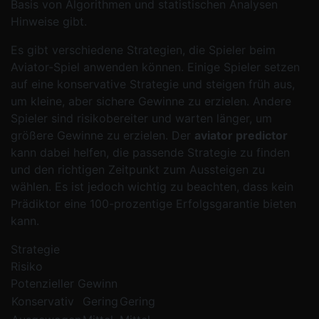
Basis von Algorithmen und statistischen Analysen
Hinweise gibt.
Es gibt verschiedene Strategien, die Spieler beim
Aviator-Spiel anwenden können. Einige Spieler setzen
auf eine konservative Strategie und steigen früh aus,
um kleine, aber sichere Gewinne zu erzielen. Andere
Spieler sind risikobereiter und warten länger, um
größere Gewinne zu erzielen. Der
aviator predictor
kann dabei helfen, die passende Strategie zu finden
und den richtigen Zeitpunkt zum Aussteigen zu
wählen. Es ist jedoch wichtig zu beachten, dass kein
Prädiktor eine 100-prozentige Erfolgsgarantie bieten
kann.
Strategie
Risiko
Potenzieller Gewinn
Konservativ
Gering
Gering