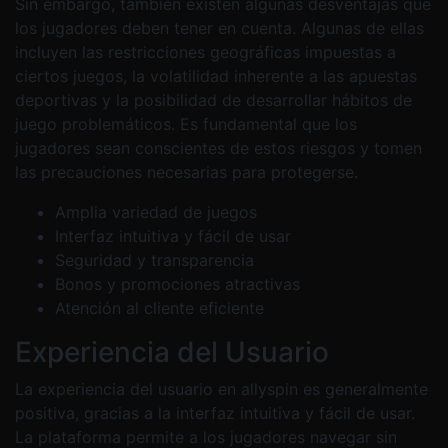
Sin embargo, también existen algunas desventajas que
los jugadores deben tener en cuenta. Algunas de ellas
incluyen las restricciones geográficas impuestas a
ciertos juegos, la volatilidad inherente a las apuestas
deportivas y la posibilidad de desarrollar hábitos de
juego problemáticos. Es fundamental que los
jugadores sean conscientes de estos riesgos y tomen
las precauciones necesarias para protegerse.
Amplia variedad de juegos
Interfaz intuitiva y fácil de usar
Seguridad y transparencia
Bonos y promociones atractivas
Atención al cliente eficiente
Experiencia del Usuario
La experiencia del usuario en allyspin es generalmente
positiva, gracias a la interfaz intuitiva y fácil de usar.
La plataforma permite a los jugadores navegar sin