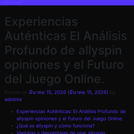
Experiencias
Auténticas El Análisis
Profundo de allyspin
opiniones y el Futuro
del Juego Online.
Posted on
มีนาคม 15, 2026
(มีนาคม 15, 2026)
by
admlnlx
Experiencias Auténticas: El Análisis Profundo de
allyspin opiniones y el Futuro del Juego Online.
¿Qué es allyspin y cómo funciona?
Ventajas y desventajas de usar allyspin