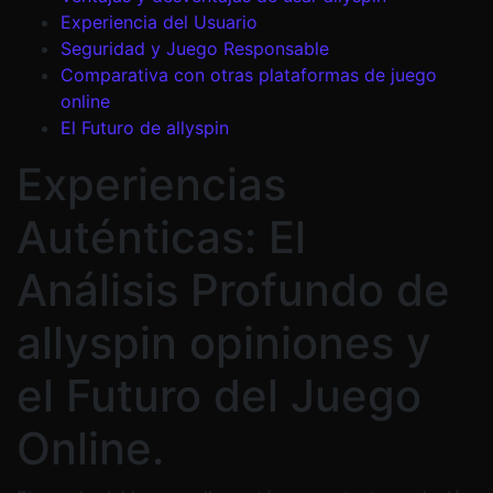
Experiencia del Usuario
Seguridad y Juego Responsable
Comparativa con otras plataformas de juego
online
El Futuro de allyspin
Experiencias
Auténticas: El
Análisis Profundo de
allyspin opiniones y
el Futuro del Juego
Online.