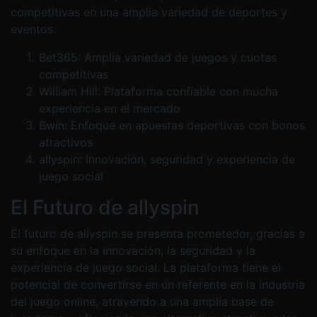
competitivas en una amplia variedad de deportes y
eventos.
Bet365: Amplia variedad de juegos y cuotas
competitivas
William Hill: Plataforma confiable con mucha
experiencia en el mercado
Bwin: Enfoque en apuestas deportivas con bonos
atractivos
allyspin: Innovación, seguridad y experiencia de
juego social
El Futuro de allyspin
El futuro de allyspin se presenta prometedor, gracias a
su enfoque en la innovación, la seguridad y la
experiencia de juego social. La plataforma tiene el
potencial de convertirse en un referente en la industria
del juego online, atrayendo a una amplia base de