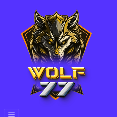
Skip to content
Main Navigation