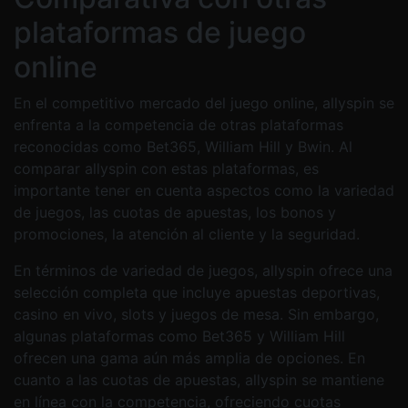
plataformas de juego
online
En el competitivo mercado del juego online, allyspin se
enfrenta a la competencia de otras plataformas
reconocidas como Bet365, William Hill y Bwin. Al
comparar allyspin con estas plataformas, es
importante tener en cuenta aspectos como la variedad
de juegos, las cuotas de apuestas, los bonos y
promociones, la atención al cliente y la seguridad.
En términos de variedad de juegos, allyspin ofrece una
selección completa que incluye apuestas deportivas,
casino en vivo, slots y juegos de mesa. Sin embargo,
algunas plataformas como Bet365 y William Hill
ofrecen una gama aún más amplia de opciones. En
cuanto a las cuotas de apuestas, allyspin se mantiene
en línea con la competencia, ofreciendo cuotas