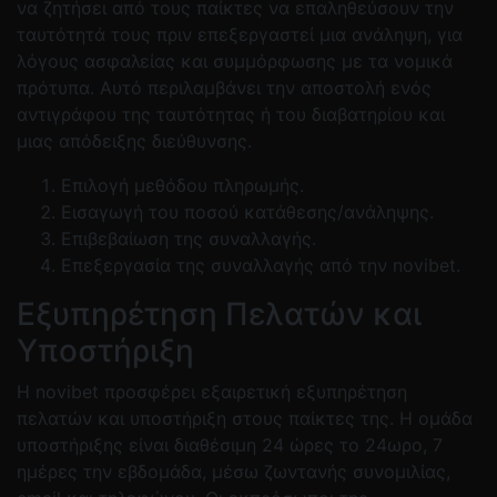
να ζητήσει από τους παίκτες να επαληθεύσουν την
ταυτότητά τους πριν επεξεργαστεί μια ανάληψη, για
λόγους ασφαλείας και συμμόρφωσης με τα νομικά
πρότυπα. Αυτό περιλαμβάνει την αποστολή ενός
αντιγράφου της ταυτότητας ή του διαβατηρίου και
μιας απόδειξης διεύθυνσης.
Επιλογή μεθόδου πληρωμής.
Εισαγωγή του ποσού κατάθεσης/ανάληψης.
Επιβεβαίωση της συναλλαγής.
Επεξεργασία της συναλλαγής από την novibet.
Εξυπηρέτηση Πελατών και
Υποστήριξη
Η novibet προσφέρει εξαιρετική εξυπηρέτηση
πελατών και υποστήριξη στους παίκτες της. Η ομάδα
υποστήριξης είναι διαθέσιμη 24 ώρες το 24ωρο, 7
ημέρες την εβδομάδα, μέσω ζωντανής συνομιλίας,