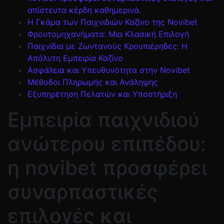
απίστευτα κέρδη καθημερινά.
Η Γκάμα των Παιχνιδιών Καζίνο της Novibet
Φρουτομηχανήματα: Μια Κλασική Επιλογή
Παιχνίδια με Ζωντανούς Κρουπιέρηδες: Η
Απόλυτη Εμπειρία Καζίνο
Ασφάλεια και Υπευθυνότητα στην Novibet
Μέθοδοι Πληρωμής και Ανάληψης
Εξυπηρέτηση Πελατών και Υποστήριξη
Εμπειρία παιχνιδιού
ανώτερου επιπέδου:
η novibet προσφέρει
συναρπαστικές
επιλογές και