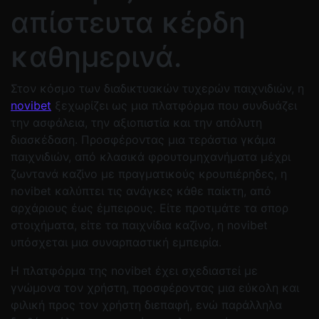
απίστευτα κέρδη
καθημερινά.
Στον κόσμο των διαδικτυακών τυχερών παιχνιδιών, η
novibet
ξεχωρίζει ως μια πλατφόρμα που συνδυάζει
την ασφάλεια, την αξιοπιστία και την απόλυτη
διασκέδαση. Προσφέροντας μια τεράστια γκάμα
παιχνιδιών, από κλασικά φρουτομηχανήματα μέχρι
ζωντανά καζίνο με πραγματικούς κρουπιέρηδες, η
novibet καλύπτει τις ανάγκες κάθε παίκτη, από
αρχάριους έως έμπειρους. Είτε προτιμάτε τα σπορ
στοιχήματα, είτε τα παιχνίδια καζίνο, η novibet
υπόσχεται μια συναρπαστική εμπειρία.
Η πλατφόρμα της novibet έχει σχεδιαστεί με
γνώμονα τον χρήστη, προσφέροντας μια εύκολη και
φιλική προς τον χρήστη διεπαφή, ενώ παράλληλα