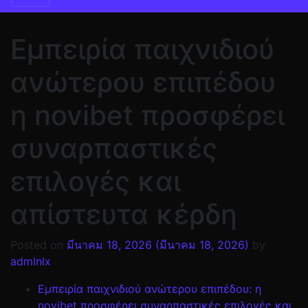
Εμπειρία παιχνιδιού
ανώτερου επιπέδου
η novibet προσφέρει
συναρπαστικές
επιλογές και
απίστευτα κέρδη
Posted on
มีนาคม 18, 2026
(มีนาคม 18, 2026)
by
admlnlx
Εμπειρία παιχνιδιού ανώτερου επιπέδου: η
novibet προσφέρει συναρπαστικές επιλογές και