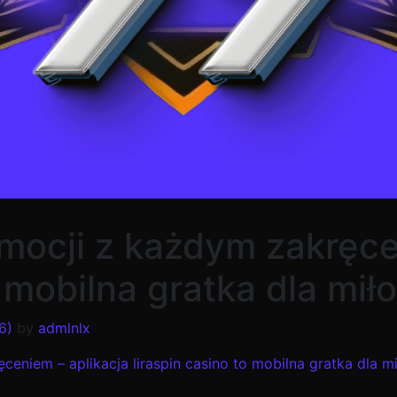
mocji z każdym zakręce
o mobilna gratka dla miło
26)
by
admlnlx
eniem – aplikacja liraspin casino to mobilna gratka dla m