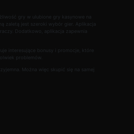
żliwość gry w ulubione gry kasynowe na
ą zaletą jest szeroki wybór gier. Aplikacja
 graczy. Dodatkowo, aplikacja zapewnia
ruje interesujące bonusy i promocje, które
kolwiek problemów.
 przyjemna. Można więc skupić się na samej