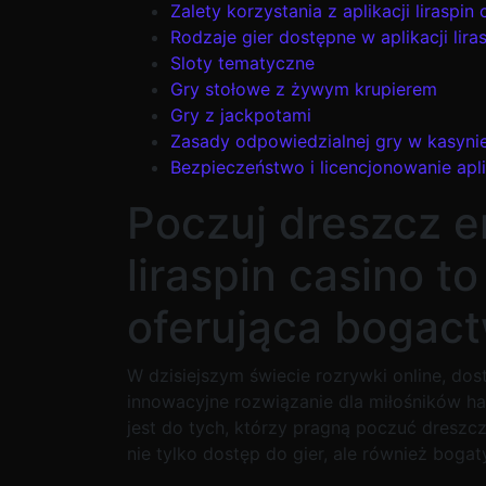
Zalety korzystania z aplikacji liraspin 
Rodzaje gier dostępne w aplikacji lira
Sloty tematyczne
Gry stołowe z żywym krupierem
Gry z jackpotami
Zasady odpowiedzialnej gry w kasyni
Bezpieczeństwo i licencjonowanie aplik
Poczuj dreszcz e
liraspin casino t
oferująca bogact
W dzisiejszym świecie rozrywki online, dos
innowacyjne rozwiązanie dla miłośników ha
jest do tych, którzy pragną poczuć dreszcz
nie tylko dostęp do gier, ale również boga