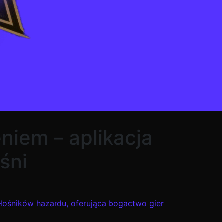
niem – aplikacja
śni
iłośników hazardu, oferująca bogactwo gier