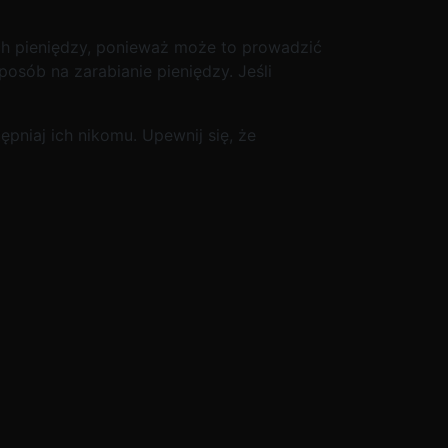
ch pieniędzy, ponieważ może to prowadzić
posób na zarabianie pieniędzy. Jeśli
ępniaj ich nikomu. Upewnij się, że