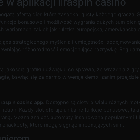
w aplikacji liraspin casino
ogatą ofertą gier, która zaspokoi gusty każdego gracza. 
 funkcje bonusowe i możliwość wygrania dużych sum pienię
 wariantach, takich jak ruletka europejska, amerykańska 
jąca strategicznego myślenia i umiejętności podejmowania 
apewniając różnorodność i emocjonującą rozrywkę. Regular
ą jakością grafiki i dźwięku, co sprawia, że wrażenia z gry 
gie, bawiąc się za darmo w wersje demo, zanim przejdzie 
liraspin casino app
. Dostępne są sloty o wielu różnych mot
 fiction. Każdy slot oferuje unikalne funkcje bonusowe, tak
aną. Można znaleźć automaty inspirowane popularnymi film
wne jackpoty, które mogą sięgnąć imponujących sum.
upierem