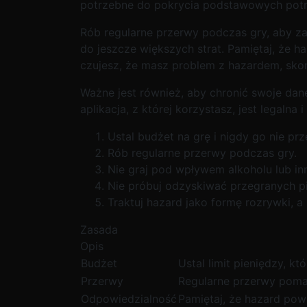
potrzebne do pokrycia podstawowych potr
Rób regularne przerwy podczas gry, aby z
do jeszcze większych strat. Pamiętaj, że h
czujesz, że masz problem z hazardem, sko
Ważne jest również, aby chronić swoje dane 
aplikacja, z której korzystasz, jest legalna
Ustal budżet na grę i nigdy go nie prz
Rób regularne przerwy podczas gry.
Nie graj pod wpływem alkoholu lub in
Nie próbuj odzyskiwać przegranych pi
Traktuj hazard jako formę rozrywki, a
Zasada
Opis
Budżet
Ustal limit pieniędzy, k
Przerwy
Regularne przerwy poma
Odpowiedzialność
Pamiętaj, że hazard pow