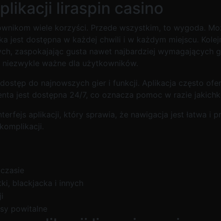
likacji liraspin casino
ownikom wiele korzyści. Przede wszystkim, to wygoda. Mo
a jest dostępna w każdej chwili i w każdym miejscu. Kolejn
 innych, zaspokajając gusta nawet najbardziej wymagających
st niezwykle ważne dla użytkowników.
 dostęp do najnowszych gier i funkcji. Aplikacja często ofe
enta jest dostępna 24/7, co oznacza pomoc w razie jakich
erfejs aplikacji, który sprawia, że nawigacja jest łatwa i
komplikacji.
 czasie
ki, blackjacka i innych
i
sy powitalne