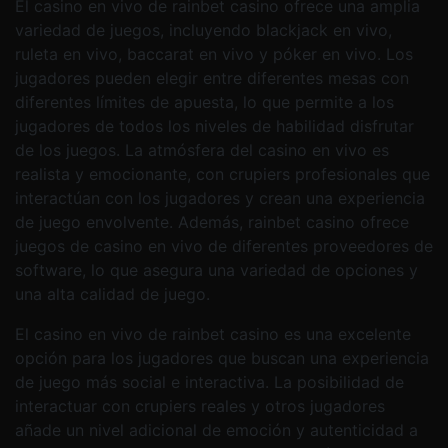
El casino en vivo de rainbet casino ofrece una amplia
variedad de juegos, incluyendo blackjack en vivo,
ruleta en vivo, baccarat en vivo y póker en vivo. Los
jugadores pueden elegir entre diferentes mesas con
diferentes límites de apuesta, lo que permite a los
jugadores de todos los niveles de habilidad disfrutar
de los juegos. La atmósfera del casino en vivo es
realista y emocionante, con crupiers profesionales que
interactúan con los jugadores y crean una experiencia
de juego envolvente. Además, rainbet casino ofrece
juegos de casino en vivo de diferentes proveedores de
software, lo que asegura una variedad de opciones y
una alta calidad de juego.
El casino en vivo de rainbet casino es una excelente
opción para los jugadores que buscan una experiencia
de juego más social e interactiva. La posibilidad de
interactuar con crupiers reales y otros jugadores
añade un nivel adicional de emoción y autenticidad a