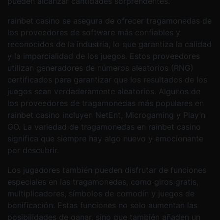
pueden alcanzar cantidades sorprendentes.
rainbet casino se asegura de ofrecer tragamonedas de
los proveedores de software más confiables y
reconocidos de la industria, lo que garantiza la calidad
y la imparcialidad de los juegos. Estos proveedores
utilizan generadores de números aleatorios (RNG)
certificados para garantizar que los resultados de los
juegos sean verdaderamente aleatorios. Algunos de
los proveedores de tragamonedas más populares en
rainbet casino incluyen NetEnt, Microgaming y Play’n
GO. La variedad de tragamonedas en rainbet casino
significa que siempre hay algo nuevo y emocionante
por descubrir.
Los jugadores también pueden disfrutar de funciones
especiales en las tragamonedas, como giros gratis,
multiplicadores, símbolos de comodín y juegos de
bonificación. Estas funciones no solo aumentan las
posibilidades de ganar, sino que también añaden un