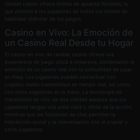
rainbet casino ofrece límites de apuesta flexibles, lo
que permite a los jugadores de todos los niveles de
habilidad disfrutar de los juegos.
Casino en Vivo: La Emoción de
un Casino Real Desde tu Hogar
El casino en vivo de rainbet casino ofrece una
experiencia de juego única e inmersiva, combinando la
emoción de un casino real con la comodidad de jugar
en línea. Los jugadores pueden interactuar con
crupiers reales transmitidos en tiempo real, así como
con otros jugadores en la mesa. La tecnología de
transmisión en vivo de alta calidad asegura que los
jugadores tengan una vista clara y nítida de la acción,
mientras que las funciones de chat permiten la
interacción social y la conversación con el crupier y
otros jugadores.