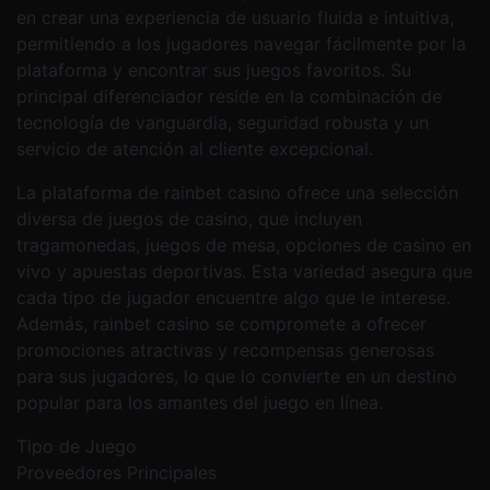
en crear una experiencia de usuario fluida e intuitiva,
permitiendo a los jugadores navegar fácilmente por la
plataforma y encontrar sus juegos favoritos. Su
principal diferenciador reside en la combinación de
tecnología de vanguardia, seguridad robusta y un
servicio de atención al cliente excepcional.
La plataforma de rainbet casino ofrece una selección
diversa de juegos de casino, que incluyen
tragamonedas, juegos de mesa, opciones de casino en
vivo y apuestas deportivas. Esta variedad asegura que
cada tipo de jugador encuentre algo que le interese.
Además, rainbet casino se compromete a ofrecer
promociones atractivas y recompensas generosas
para sus jugadores, lo que lo convierte en un destino
popular para los amantes del juego en línea.
Tipo de Juego
Proveedores Principales