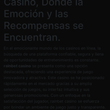
Casino, Donde la
Emoción y las
Recompensas se
Encuentran.
En el emocionante mundo de los casinos en línea, la
búsqueda de una plataforma confiable, segura y llena
de oportunidades de entretenimiento es constante.
rainbet casino
se presenta como una opción
destacada, ofreciendo una experiencia de juego
innovadora y atractiva. Este casino se ha posicionado
rápidamente en el mercado gracias a su amplia
selección de juegos, su interfaz intuitiva y sus
generosas promociones. Con un enfoque en la
satisfacción del jugador, rainbet casino se esfuerza
por brindar un ambiente de juego justo y transparente.