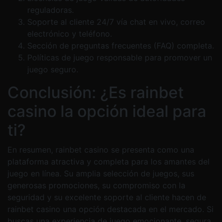
reguladoras.
Soporte al cliente 24/7 vía chat en vivo, correo
electrónico y teléfono.
Sección de preguntas frecuentes (FAQ) completa.
Políticas de juego responsable para promover un
juego seguro.
Conclusión: ¿Es rainbet
casino la opción ideal para
ti?
En resumen, rainbet casino se presenta como una
plataforma atractiva y completa para los amantes del
juego en línea. Su amplia selección de juegos, sus
generosas promociones, su compromiso con la
seguridad y su excelente soporte al cliente hacen de
rainbet casino una opción destacada en el mercado. Si
buscas una experiencia de juego emocionante, segura