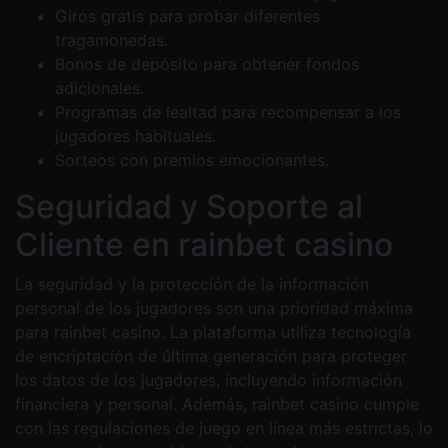
Giros gratis para probar diferentes
tragamonedas.
Bonos de depósito para obtener fondos
adicionales.
Programas de lealtad para recompensar a los
jugadores habituales.
Sorteos con premios emocionantes.
Seguridad y Soporte al
Cliente en rainbet casino
La seguridad y la protección de la información
personal de los jugadores son una prioridad máxima
para rainbet casino. La plataforma utiliza tecnología
de encriptación de última generación para proteger
los datos de los jugadores, incluyendo información
financiera y personal. Además, rainbet casino cumple
con las regulaciones de juego en línea más estrictas, lo