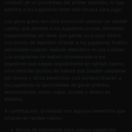
consistir en un porcentaje del primer depósito, lo que
permite a los jugadores tener más fondos para jugar.
Los giros gratis son otra promoción popular en rainbet
casino, que permite a los jugadores probar diferentes
tragamonedas sin tener que gastar su propio dinero.
Los bonos de depósito ofrecen a los jugadores fondos
adicionales cuando realizan depósitos en sus cuentas.
Los programas de lealtad recompensan a los
jugadores que juegan regularmente en rainbet casino,
ofreciéndoles puntos de lealtad que pueden canjearse
por bonos y otros beneficios. Los sorteos ofrecen a
los jugadores la oportunidad de ganar premios
emocionantes, como viajes, coches y dinero en
efectivo.
A continuación, un listado con algunos beneficios que
ofrecen en rainbet casino:
Bonos de bienvenida para nuevos jugadores.