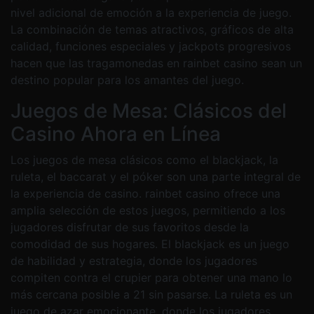
nivel adicional de emoción a la experiencia de juego.
La combinación de temas atractivos, gráficos de alta
calidad, funciones especiales y jackpots progresivos
hacen que las tragamonedas en rainbet casino sean un
destino popular para los amantes del juego.
Juegos de Mesa: Clásicos del
Casino Ahora en Línea
Los juegos de mesa clásicos como el blackjack, la
ruleta, el baccarat y el póker son una parte integral de
la experiencia de casino. rainbet casino ofrece una
amplia selección de estos juegos, permitiendo a los
jugadores disfrutar de sus favoritos desde la
comodidad de sus hogares. El blackjack es un juego
de habilidad y estrategia, donde los jugadores
compiten contra el crupier para obtener una mano lo
más cercana posible a 21 sin pasarse. La ruleta es un
juego de azar emocionante, donde los jugadores