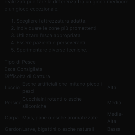
realizzati può fare la differenza tra un gioco mediocre
e un gioco eccezionale.
Scegliere l’attrezzatura adatta.
Individuare le zone più promettenti.
Utilizzare l’esca appropriata.
Essere pazienti e perseveranti.
Sperimentare diverse tecniche.
Tipo di Pesce
Esca Consigliata
Difficoltà di Cattura
Esche artificiali che imitano piccoli
Luccio
Alta
pesci
Cucchiaini rotanti o esche
Persico
Media
siliconiche
Media-
Carpa
Mais, pane o esche aromatizzate
Alta
Gardon
Larve, bigattini o esche naturali
Bassa