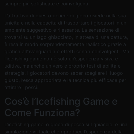
sempre più sofisticate e coinvolgenti.
L’attrattiva di questo genere di gioco risiede nella sua
unicità e nella capacità di trasportare i giocatori in un
ambiente suggestivo e rilassante. La sensazione di
trovarsi su un lago ghiacciato, in attesa di una cattura,
è resa in modo sorprendentemente realistico grazie a
grafica all’avanguardia e effetti sonori coinvolgenti. Ma
l’icefishing game non è solo un’esperienza visiva e
uditiva, ma anche un vero e proprio test di abilità e
strategia. I giocatori devono saper scegliere il luogo
giusto, l’esca appropriata e la tecnica più efficace per
attirare i pesci.
Cos’è l’Icefishing Game e
Come Funziona?
L’icefishing game, o gioco di pesca sul ghiaccio, è una
simulazione virtuale che riproduce l’esperienza della