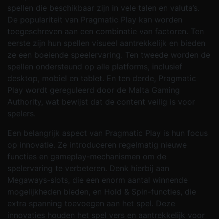
spellen die beschikbaar zijn in vele talen en valuta’s.
De populariteit van Pragmatic Play kan worden
toegeschreven aan een combinatie van factoren. Ten
eerste zijn hun spellen visueel aantrekkelijk en bieden
ze een boeiende speelervaring. Ten tweede worden de
spellen ondersteund op alle platforms, inclusief
desktop, mobiel en tablet. En ten derde, Pragmatic
Play wordt gereguleerd door de Malta Gaming
Authority, wat bewijst dat de content veilig is voor
spelers.
Een belangrijk aspect van Pragmatic Play is hun focus
op innovatie. Ze introduceren regelmatig nieuwe
functies en gameplay-mechanismen om de
spelervaring te verbeteren. Denk hierbij aan
Megaways-slots, die een enorm aantal winnende
mogelijkheden bieden, en Hold & Spin-functies, die
extra spanning toevoegen aan het spel. Deze
innovaties houden het spel vers en aantrekkelijk voor