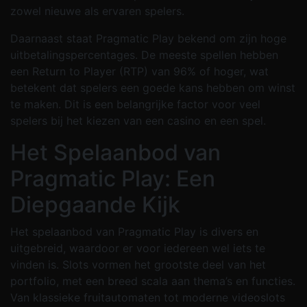
zowel nieuwe als ervaren spelers.
Daarnaast staat Pragmatic Play bekend om zijn hoge
uitbetalingspercentages. De meeste spellen hebben
een Return to Player (RTP) van 96% of hoger, wat
betekent dat spelers een goede kans hebben om winst
te maken. Dit is een belangrijke factor voor veel
spelers bij het kiezen van een casino en een spel.
Het Spelaanbod van
Pragmatic Play: Een
Diepgaande Kijk
Het spelaanbod van Pragmatic Play is divers en
uitgebreid, waardoor er voor iedereen wel iets te
vinden is. Slots vormen het grootste deel van het
portfolio, met een breed scala aan thema’s en functies.
Van klassieke fruitautomaten tot moderne videoslots