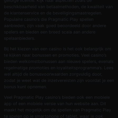
geldige licentie. Kijk naar aspecten zoals de
beschikbaarheid van betaalmethoden, de kwaliteit van
de klantenservice en de beveiligingsmaatregelen.
Populaire casino’s die Pragmatic Play spellen
aanbieden, zijn vaak goed beoordeeld door andere
spelers en bieden een breed scala aan andere
spelaanbieders.
Bij het kiezen van een casino is het ook belangrijk om
te kijken naar bonussen en promoties. Veel casino’s
bieden welkomstbonussen aan nieuwe spelers, evenals
regelmatige promoties en loyaliteitsprogramma’s. Lees
wel altijd de bonusvoorwaarden zorgvuldig door,
zodat je weet wat de inzetvereisten zijn voordat je een
bonus kunt opnemen.
Veel Pragmatic Play casino’s bieden ook een mobiele
app of een mobiele versie van hun website aan. Dit
maakt het mogelijk om de spellen van Pragmatic Play
te spelen op je smartphone of tablet, waar je ook