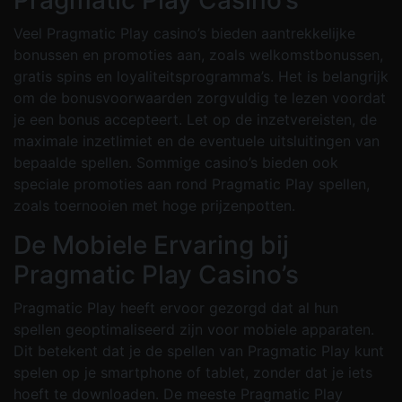
Pragmatic Play Casino’s
Veel Pragmatic Play casino’s bieden aantrekkelijke
bonussen en promoties aan, zoals welkomstbonussen,
gratis spins en loyaliteitsprogramma’s. Het is belangrijk
om de bonusvoorwaarden zorgvuldig te lezen voordat
je een bonus accepteert. Let op de inzetvereisten, de
maximale inzetlimiet en de eventuele uitsluitingen van
bepaalde spellen. Sommige casino’s bieden ook
speciale promoties aan rond Pragmatic Play spellen,
zoals toernooien met hoge prijzenpotten.
De Mobiele Ervaring bij
Pragmatic Play Casino’s
Pragmatic Play heeft ervoor gezorgd dat al hun
spellen geoptimaliseerd zijn voor mobiele apparaten.
Dit betekent dat je de spellen van Pragmatic Play kunt
spelen op je smartphone of tablet, zonder dat je iets
hoeft te downloaden. De meeste Pragmatic Play