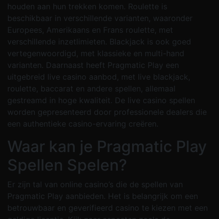
houden aan hun trekken komen. Roulette is
beschikbaar in verschillende varianten, waaronder
Europees, Amerikaans en Frans roulette, met
verschillende inzetlimieten. Blackjack is ook goed
vertegenwoordigd, met klassieke en multi-hand
varianten. Daarnaast heeft Pragmatic Play een
uitgebreid live casino aanbod, met live blackjack,
roulette, baccarat en andere spellen, allemaal
gestreamd in hoge kwaliteit. De live casino spellen
worden gepresenteerd door professionele dealers die
een authentieke casino-ervaring creëren.
Waar kan je Pragmatic Play
Spellen Spelen?
Er zijn tal van online casino’s die de spellen van
Pragmatic Play aanbieden. Het is belangrijk om een
betrouwbaar en geverifieerd casino te kiezen met een