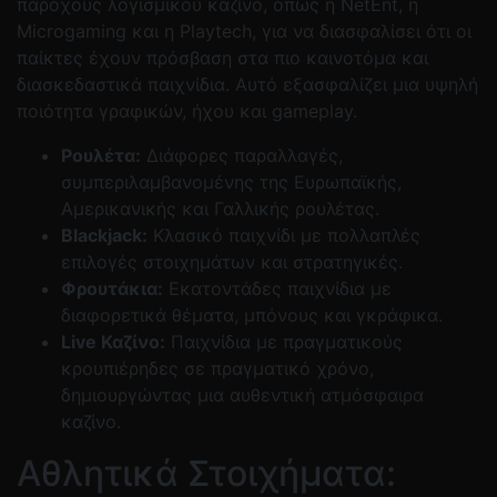
πάροχους λογισμικού καζίνο, όπως η NetEnt, η
Microgaming και η Playtech, για να διασφαλίσει ότι οι
παίκτες έχουν πρόσβαση στα πιο καινοτόμα και
διασκεδαστικά παιχνίδια. Αυτό εξασφαλίζει μια υψηλή
ποιότητα γραφικών, ήχου και gameplay.
Ρουλέτα:
Διάφορες παραλλαγές,
συμπεριλαμβανομένης της Ευρωπαϊκής,
Αμερικανικής και Γαλλικής ρουλέτας.
Blackjack:
Κλασικό παιχνίδι με πολλαπλές
επιλογές στοιχημάτων και στρατηγικές.
Φρουτάκια:
Εκατοντάδες παιχνίδια με
διαφορετικά θέματα, μπόνους και γκράφικα.
Live Καζίνο:
Παιχνίδια με πραγματικούς
κρουπιέρηδες σε πραγματικό χρόνο,
δημιουργώντας μια αυθεντική ατμόσφαιρα
καζίνο.
Αθλητικά Στοιχήματα: