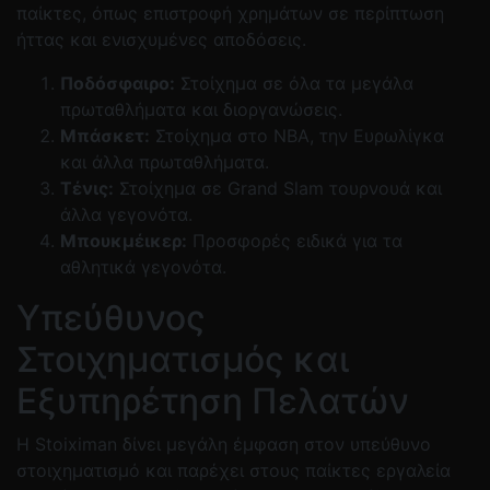
παίκτες, όπως επιστροφή χρημάτων σε περίπτωση
ήττας και ενισχυμένες αποδόσεις.
Ποδόσφαιρο:
Στοίχημα σε όλα τα μεγάλα
πρωταθλήματα και διοργανώσεις.
Μπάσκετ:
Στοίχημα στο NBA, την Ευρωλίγκα
και άλλα πρωταθλήματα.
Τένις:
Στοίχημα σε Grand Slam τουρνουά και
άλλα γεγονότα.
Μπουκμέικερ:
Προσφορές ειδικά για τα
αθλητικά γεγονότα.
Υπεύθυνος
Στοιχηματισμός και
Εξυπηρέτηση Πελατών
Η Stoiximan δίνει μεγάλη έμφαση στον υπεύθυνο
στοιχηματισμό και παρέχει στους παίκτες εργαλεία