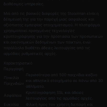
διαθέσιμες υπηρεσίες.
Μια από τις βασικές διαφορές της Stoiximan είναι η
δέσμευσή της για την παροχή μιας ασφαλούς και
αξιόπιστης εμπειρίας στοιχηματισμού. Η πλατφόρμα
χρησιμοποιεί προηγμένες τεχνολογίες
κρυπτογράφησης για την προστασία των προσωπικών
και οικονομικών δεδομένων των παικτών, ενώ
παράλληλα διαθέτει άδειες λειτουργίας από τις
αρμόδιες ρυθμιστικές αρχές.
Χαρακτηριστικό
Περιγραφή
Περισσότερα από 500 παιχνίδια καζίνο
Ποικιλία
και αθλητικά στοιχήματα σε πάνω από 30
Παιχνιδιών
αθλήματα.
Κρυπτογράφηση SSL και άδειες
Ασφάλεια
λειτουργίας από τις αρμόδιες αρχές.
Ευκολία
Φιλική προς τον χρήστη διεπαφή και