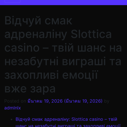
Відчуй смак
адреналіну Slottica
casino – твій шанс на
незабутні виграші та
захопливі емоції
вже зара
Posted on
มีนาคม 19, 2026
(มีนาคม 19, 2026)
by
admlnlx
Відчуй смак адреналіну: Slottica casino – твій
шанс на незабутні виграші та захопливі емоції