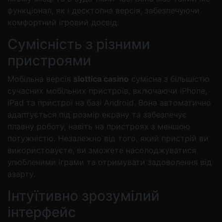
функціонал, як і десктопна версія, забезпечуючи
комфортний ігровий досвід.
Сумісність з різними
пристроями
Мобільна версія
slottica casino
сумісна з більшістю
сучасних мобільних пристроїв, включаючи iPhone,
iPad та пристрої на базі Android. Вона автоматично
адаптується під розмір екрану та забезпечує
плавну роботу, навіть на пристроях з меншою
потужністю. Незалежно від того, який пристрій ви
використовуєте, ви зможете насолоджуватися
улюбленими іграми та отримувати задоволення від
азарту.
Інтуїтивно зрозумілий
інтерфейс