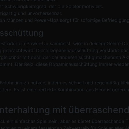
r Schwierigkeitsgrad, der die Spieler motiviert.
zigartig und unvorhersehbar.
 Münzen und Power-Ups sorgt für sofortige Befriedigung
usschüttung
st oder ein Power-Up sammelst, wird in deinem Gehirn Dopa
 gebracht wird. Diese Dopaminausschüttung verstärkt das G
rgleichbar mit dem, der bei anderen süchtig machenden Ak
mmt. Der Reiz, diese Dopaminausschüttung immer wieder z
r Belohnung zu nutzen, indem es schnell und regelmäßig klei
eitern. Es ist eine perfekte Kombination aus Herausforderun
Unterhaltung mit überraschend
ck ein einfaches Spiel sein, aber es bietet überraschende 
acht es zu einem fesselnden Zeitvertreib für Spieler aller 