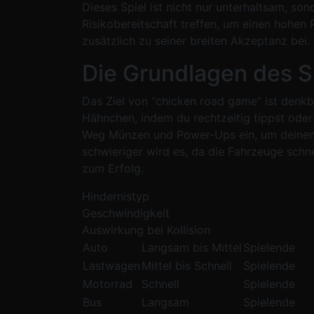
Dieses Spiel ist nicht nur unterhaltsam, s
Risikobereitschaft treffen, um einen hohen 
zusätzlich zu seiner breiten Akzeptanz bei.
Die Grundlagen des Sp
Das Ziel von “chicken road game” ist denkb
Hähnchen, indem du rechtzeitig tippst od
Weg Münzen und Power-Ups ein, um deinen 
schwieriger wird es, da die Fahrzeuge schn
zum Erfolg.
Hindernistyp
Geschwindigkeit
Auswirkung bei Kollision
Auto
Langsam bis Mittel
Spielende
Lastwagen
Mittel bis Schnell
Spielende
Motorrad
Schnell
Spielende
Bus
Langsam
Spielende