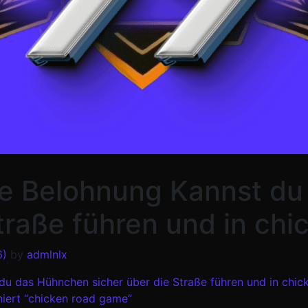
olle Belohnung Kannst 
traße führen und in chi
6)
by
admlnlx
t du das Hühnchen sicher über die Straße führen und in chi
niert “chicken road game”