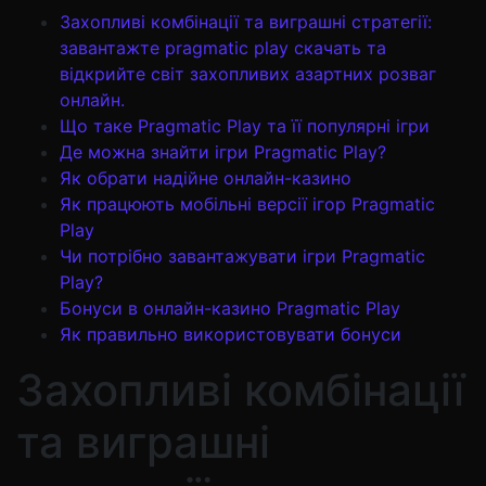
Захопливі комбінації та виграшні стратегії:
завантажте pragmatic play скачать та
відкрийте світ захопливих азартних розваг
онлайн.
Що таке Pragmatic Play та її популярні ігри
Де можна знайти ігри Pragmatic Play?
Як обрати надійне онлайн-казино
Як працюють мобільні версії ігор Pragmatic
Play
Чи потрібно завантажувати ігри Pragmatic
Play?
Бонуси в онлайн-казино Pragmatic Play
Як правильно використовувати бонуси
Захопливі комбінації
та виграшні