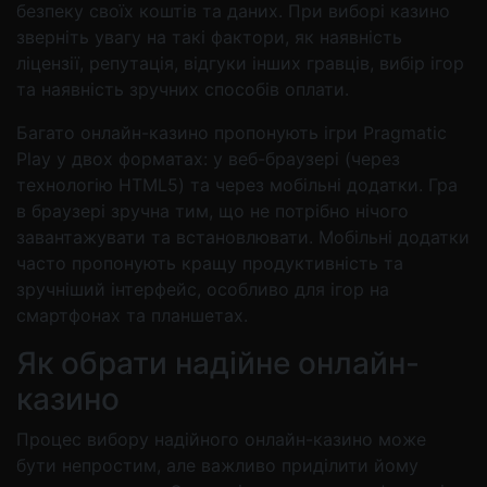
безпеку своїх коштів та даних. При виборі казино
зверніть увагу на такі фактори, як наявність
ліцензії, репутація, відгуки інших гравців, вибір ігор
та наявність зручних способів оплати.
Багато онлайн-казино пропонують ігри Pragmatic
Play у двох форматах: у веб-браузері (через
технологію HTML5) та через мобільні додатки. Гра
в браузері зручна тим, що не потрібно нічого
завантажувати та встановлювати. Мобільні додатки
часто пропонують кращу продуктивність та
зручніший інтерфейс, особливо для ігор на
смартфонах та планшетах.
Як обрати надійне онлайн-
казино
Процес вибору надійного онлайн-казино може
бути непростим, але важливо приділити йому