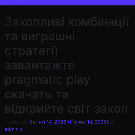
Захопливі комбінації
та виграшні
стратегії
завантажте
pragmatic play
скачать та
відкрийте світ захоп
Posted on
มีนาคม 14, 2026
(มีนาคม 14, 2026)
by
admlnlx