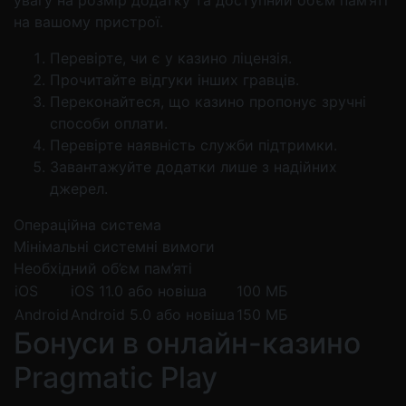
увагу на розмір додатку та доступний об’єм пам’яті
на вашому пристрої.
Перевірте, чи є у казино ліцензія.
Прочитайте відгуки інших гравців.
Переконайтеся, що казино пропонує зручні
способи оплати.
Перевірте наявність служби підтримки.
Завантажуйте додатки лише з надійних
джерел.
Операційна система
Мінімальні системні вимоги
Необхідний об’єм пам’яті
iOS
iOS 11.0 або новіша
100 МБ
Android
Android 5.0 або новіша
150 МБ
Бонуси в онлайн-казино
Pragmatic Play